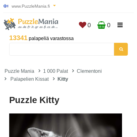
www.PuzzleMania.fi
0
0
13341
palapeliä varastossa
Puzzle Mania
1 000 Palat
Clementoni
Palapelien Kissat
Kitty
Puzzle Kitty