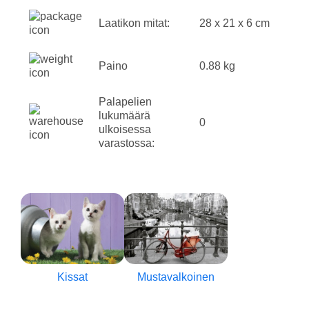
Laatikon mitat:
28 x 21 x 6 cm
Paino
0.88 kg
Palapelien
lukumäärä
0
ulkoisessa
varastossa:
Kissat
Mustavalkoinen