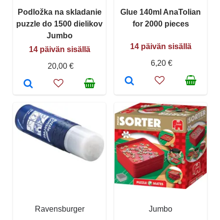
Podložka na skladanie
Glue 140ml AnaTolian
puzzle do 1500 dielikov
for 2000 pieces
Jumbo
14 päivän sisällä
14 päivän sisällä
6,20 €
20,00 €
Ravensburger
Jumbo