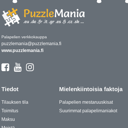
Palapelien verkkokauppa
puzzlemania@puzzlemania.fi
www.puzzlemania.fi
Tiedot
Mielenkiintoisia faktoja
Tilauksen tila
Palapelien mestaruuskisat
Toimitus
Suurimmat palapelimaniakot
Maksu
Meistä