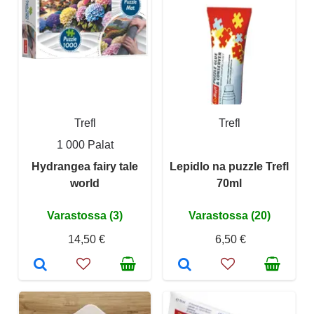
Trefl
Trefl
1 000 Palat
Hydrangea fairy tale
Lepidlo na puzzle Trefl
world
70ml
Varastossa (3)
Varastossa (20)
14,50 €
6,50 €