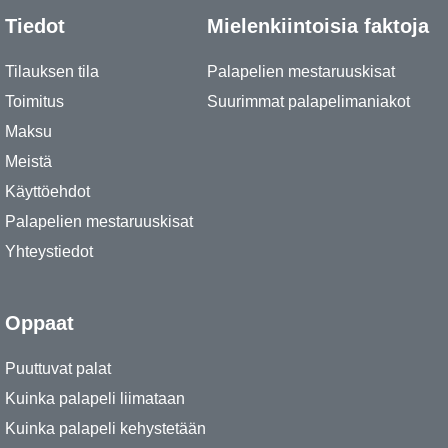
Tiedot
Mielenkiintoisia faktoja
Tilauksen tila
Palapelien mestaruuskisat
Toimitus
Suurimmat palapelimaniakot
Maksu
Meistä
Käyttöehdot
Palapelien mestaruuskisat
Yhteystiedot
Oppaat
Puuttuvat palat
Kuinka palapeli liimataan
Kuinka palapeli kehystetään