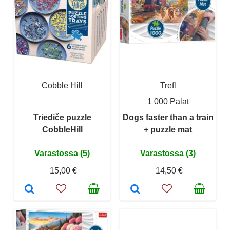
Cobble Hill
Trefl
1 000 Palat
Triediče puzzle
Dogs faster than a train
CobbleHill
+ puzzle mat
Varastossa (5)
Varastossa (3)
15,00 €
14,50 €