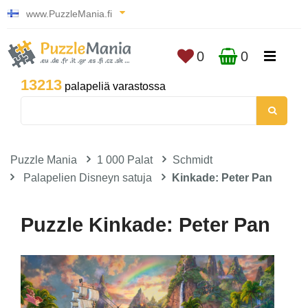
www.PuzzleMania.fi
0
0
13213
palapeliä varastossa
Puzzle Mania
1 000 Palat
Schmidt
Palapelien Disneyn satuja
Kinkade: Peter Pan
Puzzle Kinkade: Peter Pan