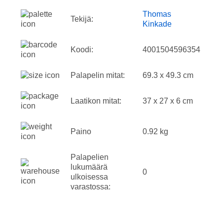
Thomas
Tekijä:
Kinkade
Koodi:
4001504596354
Palapelin mitat:
69.3 x 49.3 cm
Laatikon mitat:
37 x 27 x 6 cm
Paino
0.92 kg
Palapelien
lukumäärä
0
ulkoisessa
varastossa: