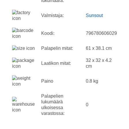
lukumäärä:
Valmistaja:
Sunsout
Koodi:
796780606029
Palapelin mitat:
61 x 38.1 cm
32 x 32 x 4.2
Laatikon mitat:
cm
Paino
0.8 kg
Palapelien
lukumäärä
0
ulkoisessa
varastossa: