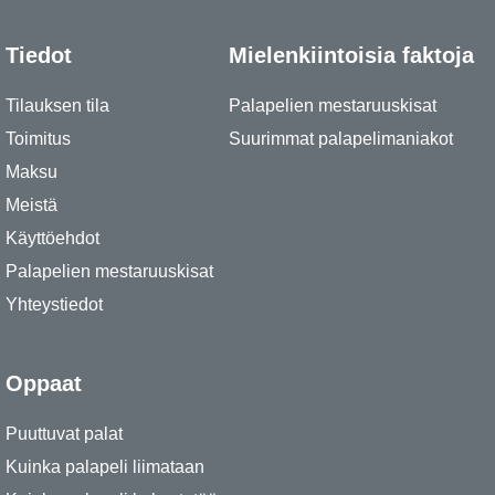
Tiedot
Mielenkiintoisia faktoja
Tilauksen tila
Palapelien mestaruuskisat
Toimitus
Suurimmat palapelimaniakot
Maksu
Meistä
Käyttöehdot
Palapelien mestaruuskisat
Yhteystiedot
Oppaat
Puuttuvat palat
Kuinka palapeli liimataan