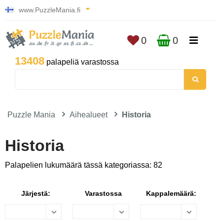
www.PuzzleMania.fi
0
0
13408
palapeliä varastossa
Puzzle Mania
Aihealueet
Historia
Historia
Palapelien lukumäärä tässä kategoriassa: 82
Järjestä:
Varastossa
Kappalemäärä: