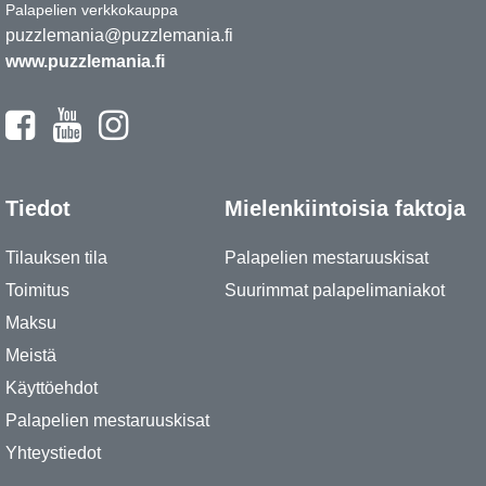
Palapelien verkkokauppa
puzzlemania@puzzlemania.fi
www.puzzlemania.fi
Tiedot
Mielenkiintoisia faktoja
Tilauksen tila
Palapelien mestaruuskisat
Toimitus
Suurimmat palapelimaniakot
Maksu
Meistä
Käyttöehdot
Palapelien mestaruuskisat
Yhteystiedot