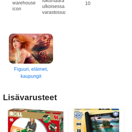
lukumäärä
10
ulkoisessa
varastossa:
Figuuri, eläimet,
kaupungit
Lisävarusteet