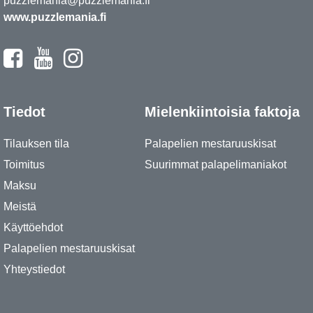
puzzlemania@puzzlemania.fi
www.puzzlemania.fi
Tiedot
Mielenkiintoisia faktoja
Tilauksen tila
Palapelien mestaruuskisat
Toimitus
Suurimmat palapelimaniakot
Maksu
Meistä
Käyttöehdot
Palapelien mestaruuskisat
Yhteystiedot