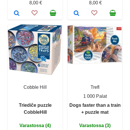
8,00 €
8,00 €
Cobble Hill
Trefl
1 000 Palat
Triediče puzzle
Dogs faster than a train
CobbleHill
+ puzzle mat
Varastossa (4)
Varastossa (3)