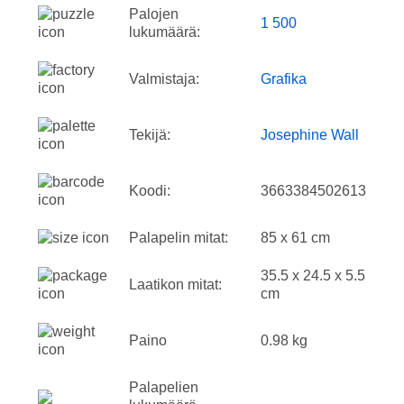
Palojen
1 500
lukumäärä:
Valmistaja:
Grafika
Tekijä:
Josephine Wall
Koodi:
3663384502613
Palapelin mitat:
85 x 61 cm
35.5 x 24.5 x 5.5
Laatikon mitat:
cm
Paino
0.98 kg
Palapelien