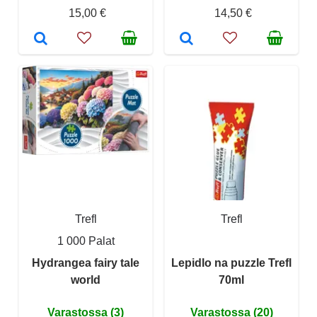
15,00 €
14,50 €
Trefl
Trefl
1 000 Palat
Hydrangea fairy tale
Lepidlo na puzzle Trefl
world
70ml
Varastossa (3)
Varastossa (20)