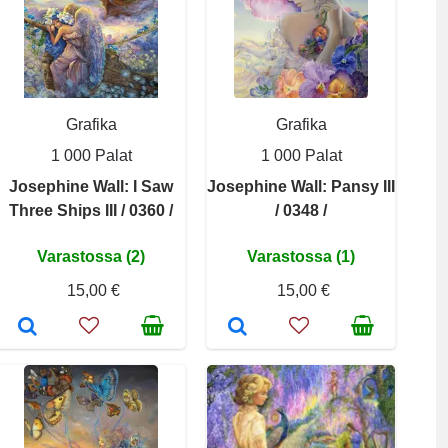
Grafika
Grafika
1 000 Palat
1 000 Palat
Josephine Wall: I Saw
Josephine Wall: Pansy III
Three Ships III / 0360 /
/ 0348 /
Varastossa (2)
Varastossa (1)
15,00 €
15,00 €