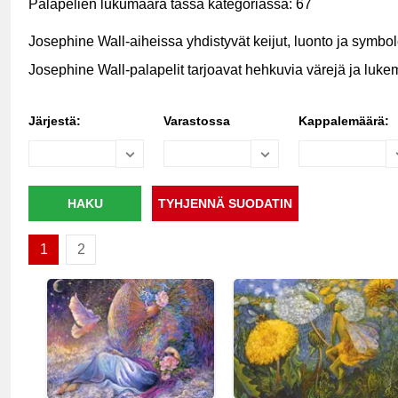
Palapelien lukumäärä tässä kategoriassa: 67
Josephine Wall-aiheissa yhdistyvät keijut, luonto ja symbol
Josephine Wall-palapelit tarjoavat hehkuvia värejä ja lukemat
Järjestä:
Varastossa
Kappalemäärä:
1
2