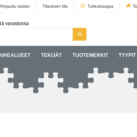
/
Kirjaudu sisään
Tilauksen tila
Tukkukauppa
To
iä varastossa
AIHEALUEET
TEKIJÄT
TUOTEMERKIT
TYYPIT