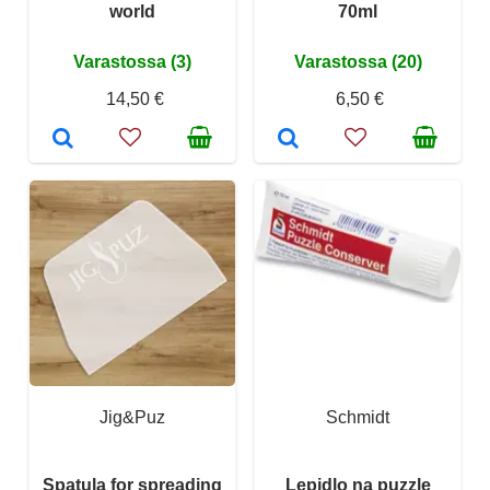
world
70ml
Varastossa (3)
Varastossa (20)
14,50 €
6,50 €
Jig&Puz
Schmidt
Spatula for spreading
Lepidlo na puzzle