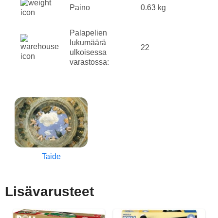
Paino
0.63 kg
Palapelien
lukumäärä
22
ulkoisessa
varastossa:
Taide
Lisävarusteet