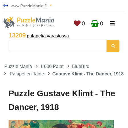
www.PuzzleMania.fi
0
0
13209
palapeliä varastossa
Puzzle Mania
1 000 Palat
BlueBird
Palapelien Taide
Gustave Klimt - The Dancer, 1918
Puzzle Gustave Klimt - The
Dancer, 1918