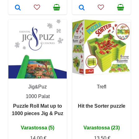
Jig&Puz
Trefl
1000 Palat
Puzzle Roll Mat up to
Hit the Sorter puzzle
1000 pieces Jig & Puz
Varastossa (5)
Varastossa (23)
14,00 €
13,50 €