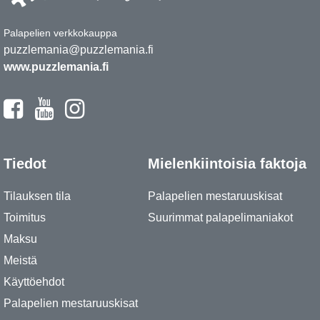
Palapelien verkkokauppa
puzzlemania@puzzlemania.fi
www.puzzlemania.fi
Tiedot
Mielenkiintoisia faktoja
Tilauksen tila
Palapelien mestaruuskisat
Toimitus
Suurimmat palapelimaniakot
Maksu
Meistä
Käyttöehdot
Palapelien mestaruuskisat