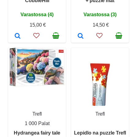
CobbleHill
+ puzzle mat
Varastossa (4)
Varastossa (3)
15,00 €
14,50 €
Trefl
Trefl
1 000 Palat
Hydrangea fairy tale
Lepidlo na puzzle Trefl