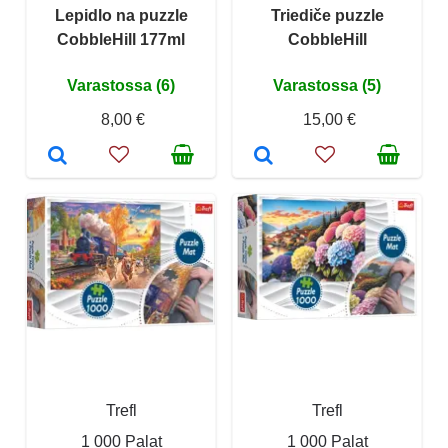
Lepidlo na puzzle
Triediče puzzle
CobbleHill 177ml
CobbleHill
Varastossa (6)
Varastossa (5)
8,00 €
15,00 €
Trefl
Trefl
1 000 Palat
1 000 Palat