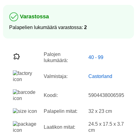
Varastossa
Palapelien lukumäärä varastossa:
2
Palojen
40 - 99
lukumäärä:
Valmistaja:
Castorland
Koodi:
5904438006595
Palapelin mitat:
32 x 23 cm
24.5 x 17.5 x 3.7
Laatikon mitat:
cm