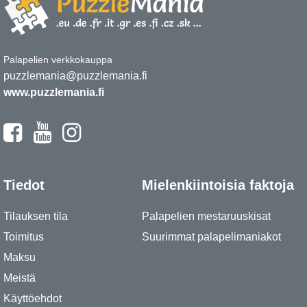
Palapelien verkkokauppa
puzzlemania@puzzlemania.fi
www.puzzlemania.fi
Tiedot
Mielenkiintoisia faktoja
Tilauksen tila
Palapelien mestaruuskisat
Toimitus
Suurimmat palapelimaniakot
Maksu
Meistä
Käyttöehdot