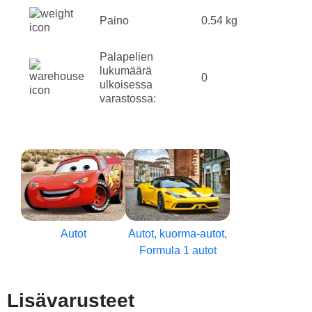
Paino
0.54 kg
Palapelien
lukumäärä
0
ulkoisessa
varastossa:
Autot
Autot, kuorma-autot,
Formula 1 autot
Lisävarusteet