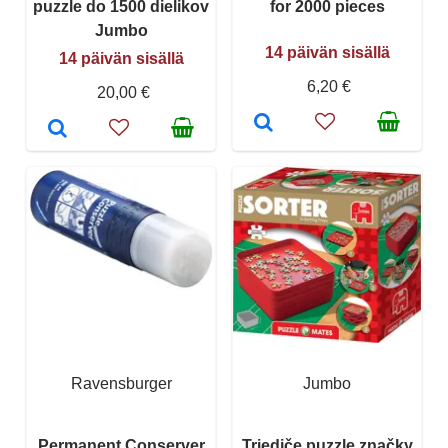
puzzle do 1500 dielikov
for 2000 pieces
Jumbo
14 päivän sisällä
14 päivän sisällä
6,20 €
20,00 €
Ravensburger
Jumbo
Permanent Conserver
Triediče puzzle značky