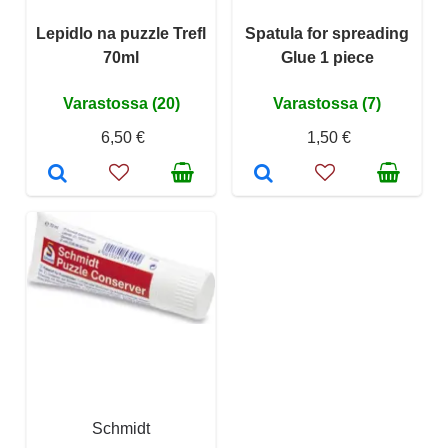
Lepidlo na puzzle Trefl
Spatula for spreading
70ml
Glue 1 piece
Varastossa (20)
Varastossa (7)
6,50 €
1,50 €
Schmidt