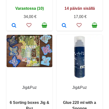
Varastossa (10)
14 päivän sisällä
34,00 €
17,00 €
Jig&Puz
Jig&Puz
6 Sorting boxes Jig &
Glue 220 ml with a
Puz
Sponge