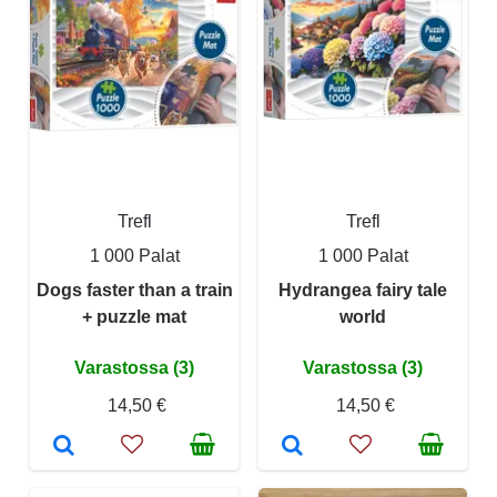
Trefl
Trefl
1 000 Palat
1 000 Palat
Dogs faster than a train
Hydrangea fairy tale
+ puzzle mat
world
Varastossa (3)
Varastossa (3)
14,50 €
14,50 €