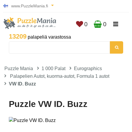
www.PuzzleMania.fi
0
0
13209
palapeliä varastossa
Puzzle Mania
1 000 Palat
Eurographics
Palapelien Autot, kuorma-autot, Formula 1 autot
VW ID. Buzz
Puzzle VW ID. Buzz