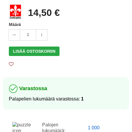
14,50 €
Määrä
1
LISÄÄ OSTOSKORIIN
Varastossa
Palapelien lukumäärä varastossa:
1
Palojen
1 000
lukumäärä: