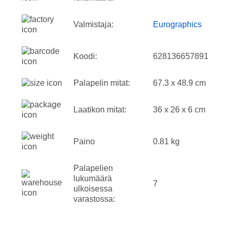
Valmistaja:
Eurographics
Koodi:
628136657891
Palapelin mitat:
67.3 x 48.9 cm
Laatikon mitat:
36 x 26 x 6 cm
Paino
0.81 kg
Palapelien
lukumäärä
7
ulkoisessa
varastossa: