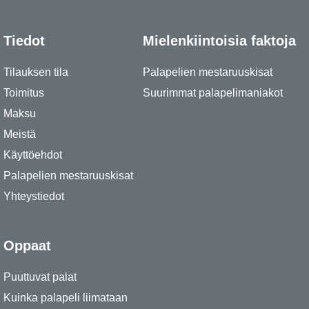
Tiedot
Mielenkiintoisia faktoja
Tilauksen tila
Palapelien mestaruuskisat
Toimitus
Suurimmat palapelimaniakot
Maksu
Meistä
Käyttöehdot
Palapelien mestaruuskisat
Yhteystiedot
Oppaat
Puuttuvat palat
Kuinka palapeli liimataan