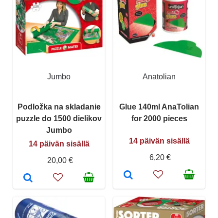
Jumbo
Anatolian
Podložka na skladanie
Glue 140ml AnaTolian
puzzle do 1500 dielikov
for 2000 pieces
Jumbo
14 päivän sisällä
14 päivän sisällä
6,20 €
20,00 €