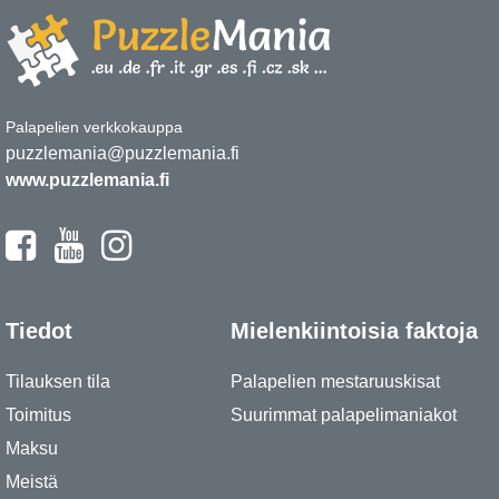
Palapelien verkkokauppa
puzzlemania@puzzlemania.fi
www.puzzlemania.fi
Tiedot
Mielenkiintoisia faktoja
Tilauksen tila
Palapelien mestaruuskisat
Toimitus
Suurimmat palapelimaniakot
Maksu
Meistä