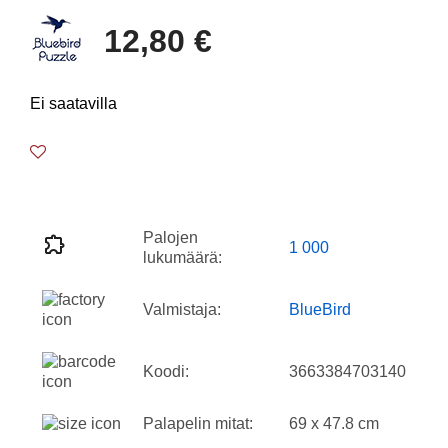
12,80 €
Ei saatavilla
Palojen
1 000
lukumäärä:
Valmistaja:
BlueBird
Koodi:
3663384703140
Palapelin mitat:
69 x 47.8 cm