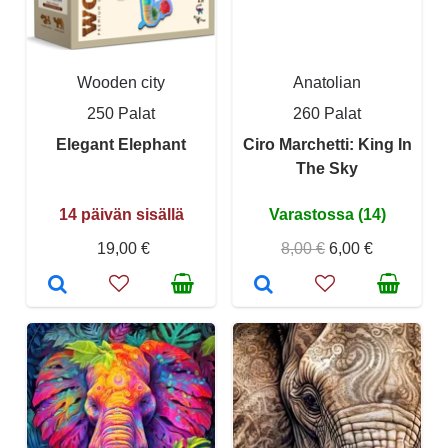
Wooden city
Anatolian
250 Palat
260 Palat
Elegant Elephant
Ciro Marchetti: King In
The Sky
14 päivän sisällä
Varastossa (14)
19,00 €
8,00 €
6,00 €