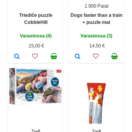
1 000 Palat
Triediče puzzle
Dogs faster than a train
CobbleHill
+ puzzle mat
Varastossa (4)
Varastossa (3)
15,00 €
14,50 €
Trefl
Trefl