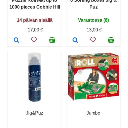
Puzzle Roll Mat up to
6 Sorting boxes Jig &
1000 pieces Cobble Hill
Puz
14 päivän sisällä
Varastossa (6)
17,00 €
13,00 €
Jig&Puz
Jumbo