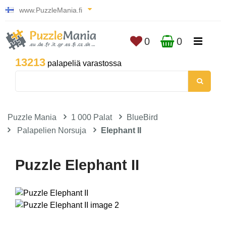
www.PuzzleMania.fi
0
0
13213
palapeliä varastossa
Puzzle Mania
1 000 Palat
BlueBird
Palapelien Norsuja
Elephant II
Puzzle Elephant II