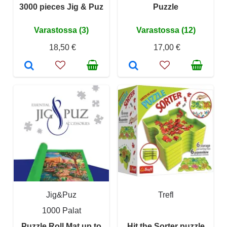
3000 pieces Jig & Puz
Puzzle
Varastossa (3)
Varastossa (12)
18,50 €
17,00 €
Jig&Puz
Trefl
1000 Palat
Puzzle Roll Mat up to
Hit the Sorter puzzle