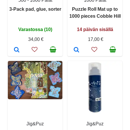
500 - 1000 Palat
1000 Palat
3-Pack pad, glue, sorter
Puzzle Roll Mat up to
1000 pieces Cobble Hill
Varastossa (10)
14 päivän sisällä
34,00 €
17,00 €
Jig&Puz
Jig&Puz