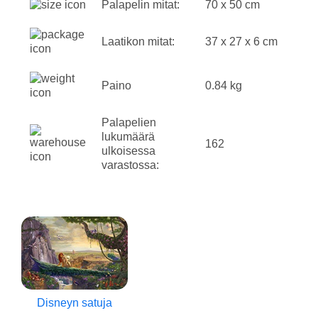
Palapelin mitat:
70 x 50 cm
Laatikon mitat:
37 x 27 x 6 cm
Paino
0.84 kg
Palapelien
lukumäärä
162
ulkoisessa
varastossa:
Disneyn satuja