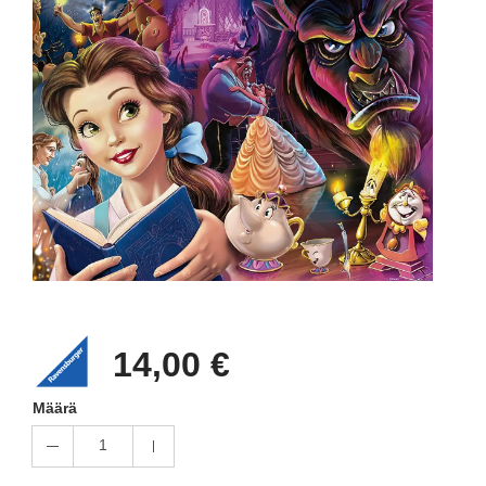
14,00 €
Määrä
1