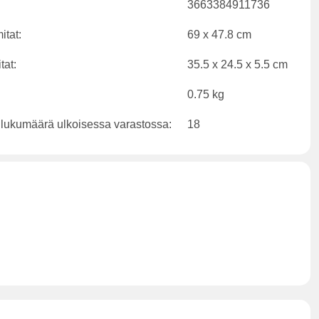
3663384911736
itat:
69 x 47.8 cm
tat:
35.5 x 24.5 x 5.5 cm
0.75 kg
 lukumäärä ulkoisessa varastossa:
18