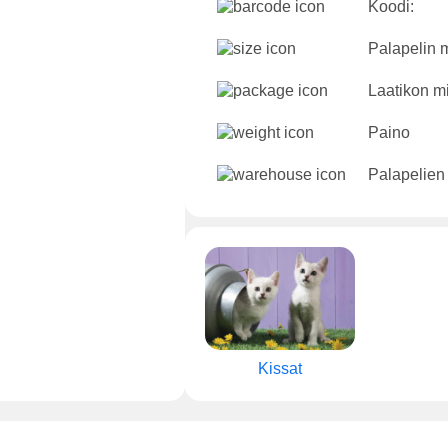
Koodi:
Palapelin m
Laatikon mi
Paino
Palapelien
Kissat