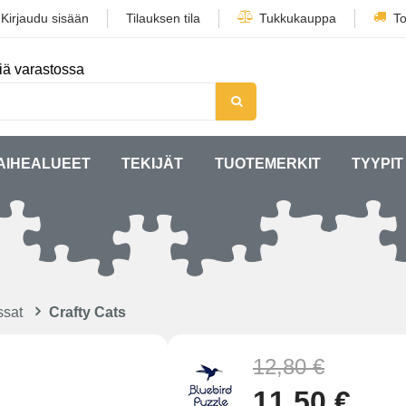
/
Kirjaudu sisään
Tilauksen tila
Tukkukauppa
To
iä varastossa
AIHEALUEET
TEKIJÄT
TUOTEMERKIT
TYYPIT
ssat
Crafty Cats
12,80 €
11,50 €