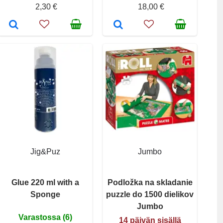
2,30 €
18,00 €
Jig&Puz
Jumbo
Glue 220 ml with a
Podložka na skladanie
Sponge
puzzle do 1500 dielikov
Jumbo
Varastossa (6)
14 päivän sisällä