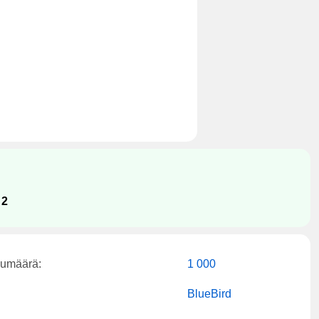
:
2
kumäärä:
1 000
BlueBird