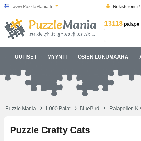
www.PuzzleMania.fi
Rekisteröinti
13118
palapel
UUTISET
MYYNTI
OSIEN LUKUMÄÄRÄ
Puzzle Mania
1 000 Palat
BlueBird
Palapelien Ki
Puzzle Crafty Cats