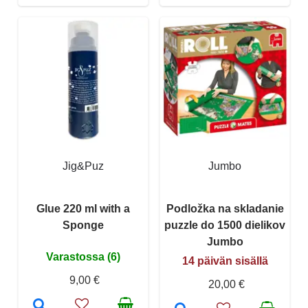
Jig&Puz
Jumbo
Glue 220 ml with a
Podložka na skladanie
Sponge
puzzle do 1500 dielikov
Jumbo
Varastossa (6)
14 päivän sisällä
9,00 €
20,00 €