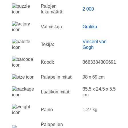
Palojen
2 000
lukumäärä:
Valmistaja:
Grafika
Vincent van
Tekijä:
Gogh
Koodi:
3663384300691
Palapelin mitat:
98 x 69 cm
35.5 x 24.5 x 5.5
Laatikon mitat:
cm
Paino
1.27 kg
Palapelien