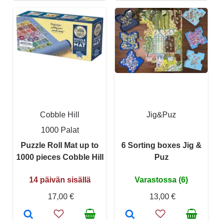
Cobble Hill
Jig&Puz
1000 Palat
Puzzle Roll Mat up to
6 Sorting boxes Jig &
1000 pieces Cobble Hill
Puz
14 päivän sisällä
Varastossa (6)
17,00 €
13,00 €