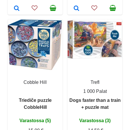
Cobble Hill
Trefl
1 000 Palat
Triediče puzzle
Dogs faster than a train
CobbleHill
+ puzzle mat
Varastossa (5)
Varastossa (3)