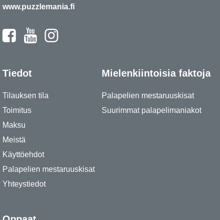
www.puzzlemania.fi
Tiedot
Mielenkiintoisia faktoja
Tilauksen tila
Palapelien mestaruuskisat
Toimitus
Suurimmat palapelimaniakot
Maksu
Meistä
Käyttöehdot
Palapelien mestaruuskisat
Yhteystiedot
Oppaat