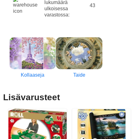
lukumäärä
43
ulkoisessa
varastossa:
Kollaaseja
Taide
Lisävarusteet