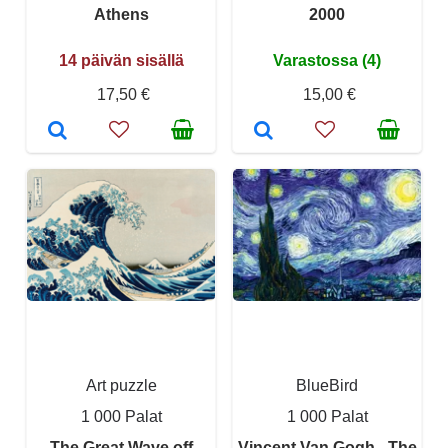
Athens
2000
14 päivän sisällä
Varastossa (4)
17,50 €
15,00 €
Art puzzle
BlueBird
1 000 Palat
1 000 Palat
The Great Wave off
Vincent Van Gogh - The