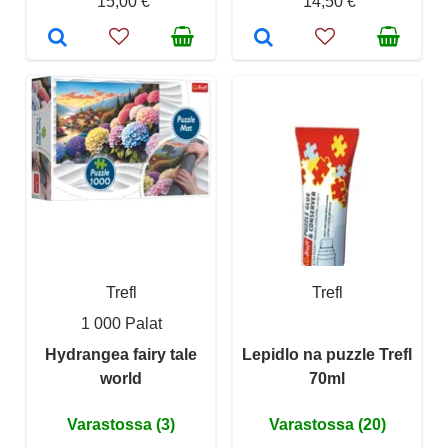
15,00 €
14,50 €
Trefl
Trefl
1 000 Palat
Hydrangea fairy tale
Lepidlo na puzzle Trefl
world
70ml
Varastossa (3)
Varastossa (20)