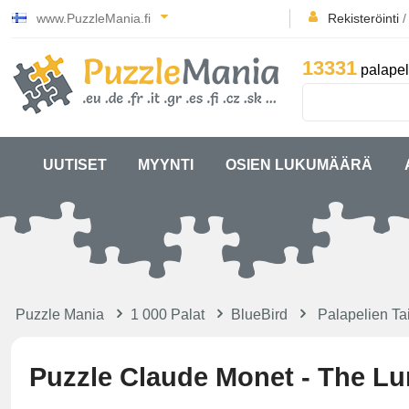
www.PuzzleMania.fi
Rekisteröinti
13331
palapel
UUTISET
MYYNTI
OSIEN LUKUMÄÄRÄ
Puzzle Mania
1 000 Palat
BlueBird
Palapelien Ta
Puzzle Claude Monet - The Lu