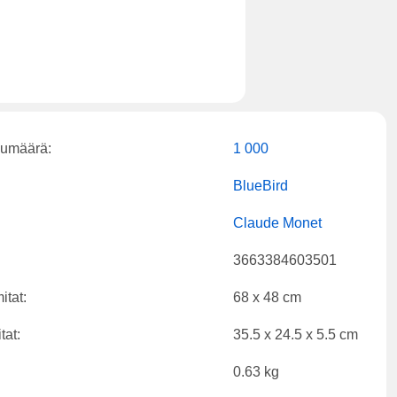
kumäärä:
1 000
BlueBird
Claude Monet
3663384603501
itat:
68 x 48 cm
tat:
35.5 x 24.5 x 5.5 cm
0.63 kg