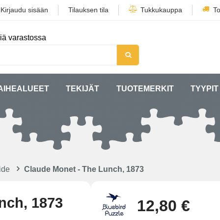
/
Kirjaudu sisään
Tilauksen tila
Tukkukauppa
To
iä varastossa
AIHEALUEET
TEKIJÄT
TUOTEMERKIT
TYYPIT
ide
Claude Monet - The Lunch, 1873
nch, 1873
12,80 €