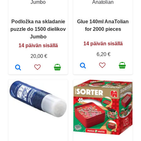
Jumbo
Anatolian
Podložka na skladanie
Glue 140ml AnaTolian
puzzle do 1500 dielikov
for 2000 pieces
Jumbo
14 päivän sisällä
14 päivän sisällä
6,20 €
20,00 €