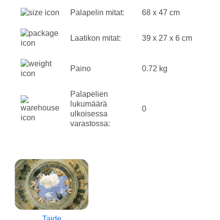
Palapelin mitat:
68 x 47 cm
Laatikon mitat:
39 x 27 x 6 cm
Paino
0.72 kg
Palapelien
lukumäärä
0
ulkoisessa
varastossa:
Taide