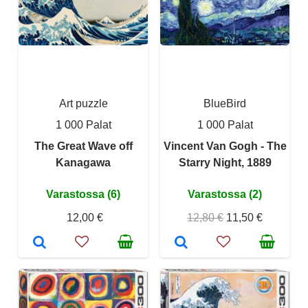
Art puzzle
BlueBird
1 000 Palat
1 000 Palat
The Great Wave off
Vincent Van Gogh - The
Kanagawa
Starry Night, 1889
Varastossa (6)
Varastossa (2)
12,00 €
12,80 €
11,50 €