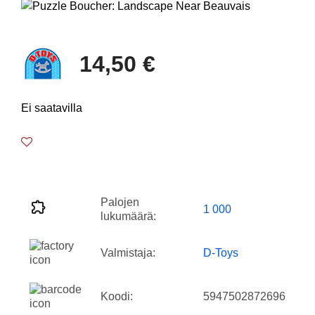
14,50 €
Ei saatavilla
Palojen
1 000
lukumäärä:
Valmistaja:
D-Toys
Koodi:
5947502872696