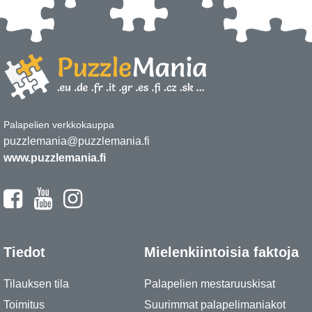
Palapelien verkkokauppa
puzzlemania@puzzlemania.fi
www.puzzlemania.fi
Tiedot
Mielenkiintoisia faktoja
Tilauksen tila
Palapelien mestaruuskisat
Toimitus
Suurimmat palapelimaniakot