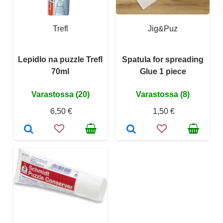
Trefl
Jig&Puz
Lepidlo na puzzle Trefl
Spatula for spreading
70ml
Glue 1 piece
Varastossa (20)
Varastossa (8)
6,50 €
1,50 €