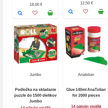
12,50 €
18,00 €
Jumbo
Anatolian
Podložka na skladanie
Glue 140ml AnaTolian
puzzle do 1500 dielikov
for 2000 pieces
Jumbo
14 päivän sisällä
14 päivän sisällä