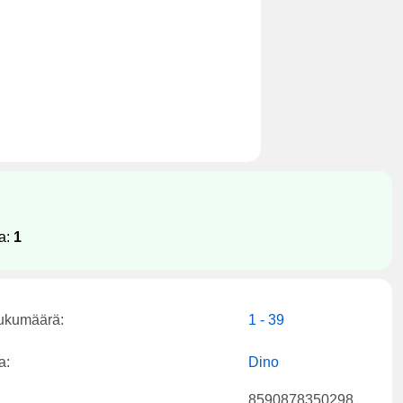
a:
1
lukumäärä:
1 - 39
a:
Dino
8590878350298