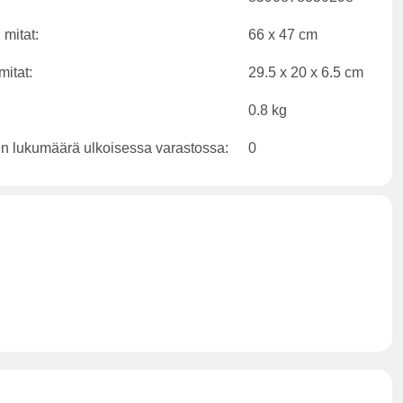
 mitat:
66 x 47 cm
mitat:
29.5 x 20 x 6.5 cm
0.8 kg
en lukumäärä ulkoisessa varastossa:
0