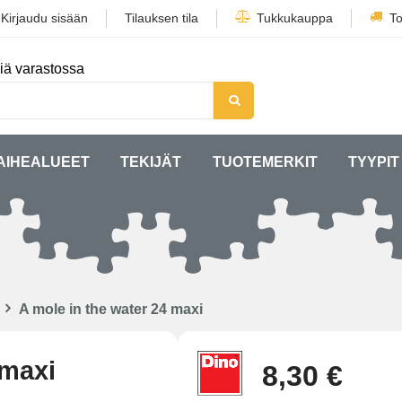
/
Kirjaudu sisään
Tilauksen tila
Tukkukauppa
To
iä varastossa
AIHEALUEET
TEKIJÄT
TUOTEMERKIT
TYYPIT
A mole in the water 24 maxi
 maxi
8,30 €