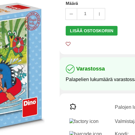
Määrä
1
LISÄÄ OSTOSKORIIN
Varastossa
Palapelien lukumäärä varastoss
Palojen 
Valmistaj
Koodi: