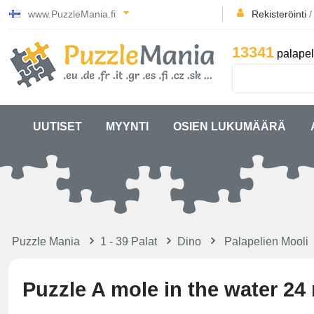
www.PuzzleMania.fi
Rekisteröinti
13341
palapel
UUTISET
MYYNTI
OSIEN LUKUMÄÄRÄ
Puzzle Mania
1 - 39 Palat
Dino
Palapelien Mooli
Puzzle A mole in the water 24