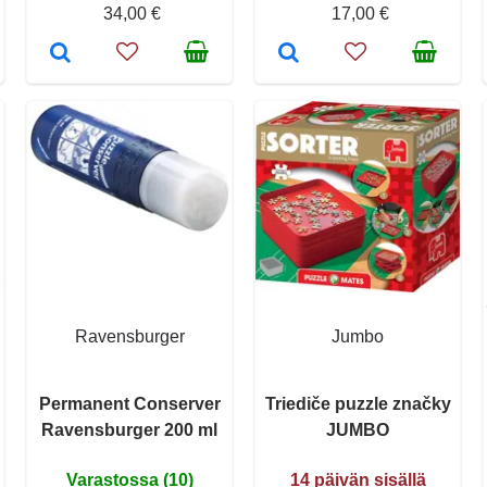
34,00 €
17,00 €
Ravensburger
Jumbo
Permanent Conserver
Triediče puzzle značky
Ravensburger 200 ml
JUMBO
Varastossa (10)
14 päivän sisällä