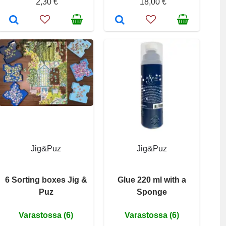
2,30 €
18,00 €
Jig&Puz
Jig&Puz
6 Sorting boxes Jig &
Glue 220 ml with a
Puz
Sponge
Varastossa (6)
Varastossa (6)