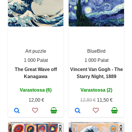
Art puzzle
BlueBird
1 000 Palat
1 000 Palat
The Great Wave off
Vincent Van Gogh - The
Kanagawa
Starry Night, 1889
Varastossa (6)
Varastossa (2)
12,00 €
12,80 €
11,50 €