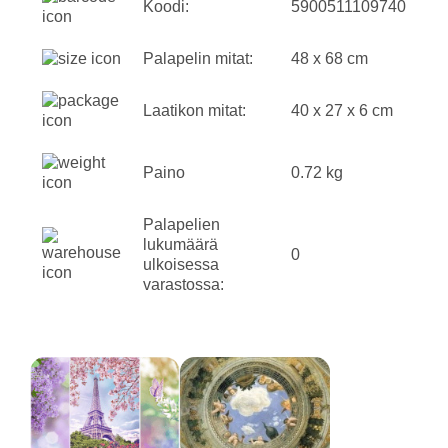
Koodi:
5900511109740
Palapelin mitat:
48 x 68 cm
Laatikon mitat:
40 x 27 x 6 cm
Paino
0.72 kg
Palapelien
lukumäärä
0
ulkoisessa
varastossa: