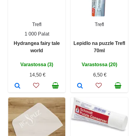
Trefl
Trefl
1 000 Palat
Hydrangea fairy tale
Lepidlo na puzzle Trefl
world
70ml
Varastossa (3)
Varastossa (20)
14,50 €
6,50 €