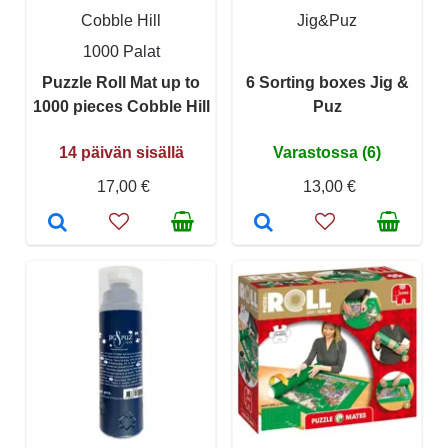
Cobble Hill
Jig&Puz
1000 Palat
Puzzle Roll Mat up to
6 Sorting boxes Jig &
1000 pieces Cobble Hill
Puz
14 päivän sisällä
Varastossa (6)
17,00 €
13,00 €