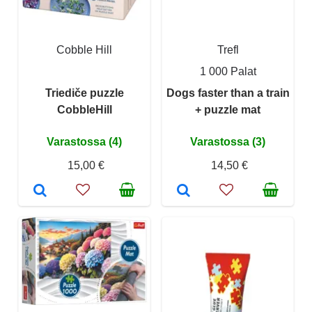
Cobble Hill
Trefl
1 000 Palat
Triediče puzzle
Dogs faster than a train
CobbleHill
+ puzzle mat
Varastossa (4)
Varastossa (3)
15,00 €
14,50 €