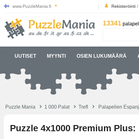
www.PuzzleMania.fi
Rekisteröinti
13341
palapel
UUTISET
MYYNTI
OSIEN LUKUMÄÄRÄ
Puzzle Mania
1 000 Palat
Trefl
Palapelien Espanj
Puzzle 4x1000 Premium Plus: