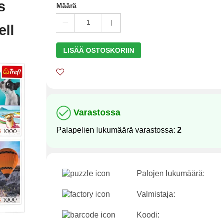
s
Määrä
1
ll
LISÄÄ OSTOSKORIIN
Varastossa
Palapelien lukumäärä varastossa:
2
Palojen lukumäärä:
Valmistaja:
Koodi: