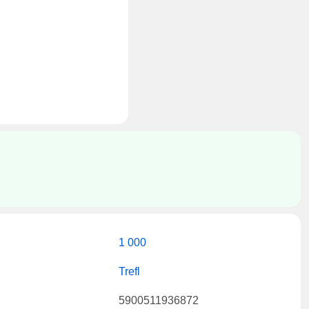
1 000
Trefl
5900511936872