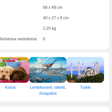
68 x 48 cm
40 x 27 x 9 cm
2.25 kg
lkoisessa varastossa:
0
Koirat
Lentokoneet, raketit,
Turkki
ilmapallot