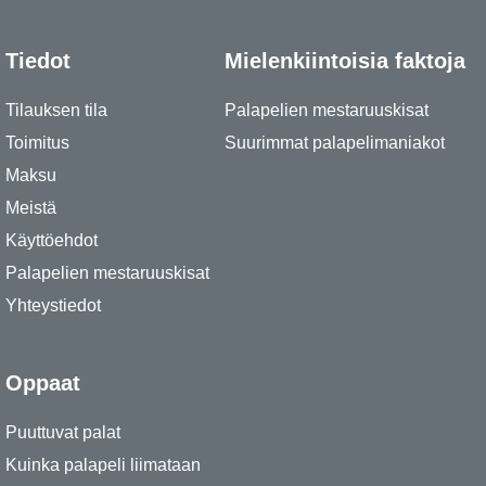
Tiedot
Mielenkiintoisia faktoja
Tilauksen tila
Palapelien mestaruuskisat
Toimitus
Suurimmat palapelimaniakot
Maksu
Meistä
Käyttöehdot
Palapelien mestaruuskisat
Yhteystiedot
Oppaat
Puuttuvat palat
Kuinka palapeli liimataan