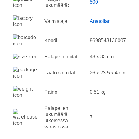
500
lukumäärä:
Valmistaja:
Anatolian
Koodi:
8698543136007
Palapelin mitat:
48 x 33 cm
Laatikon mitat:
26 x 23.5 x 4 cm
Paino
0.51 kg
Palapelien
lukumäärä
7
ulkoisessa
varastossa: