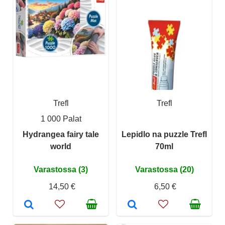
Trefl
Trefl
1 000 Palat
Hydrangea fairy tale
Lepidlo na puzzle Trefl
world
70ml
Varastossa (3)
Varastossa (20)
14,50 €
6,50 €