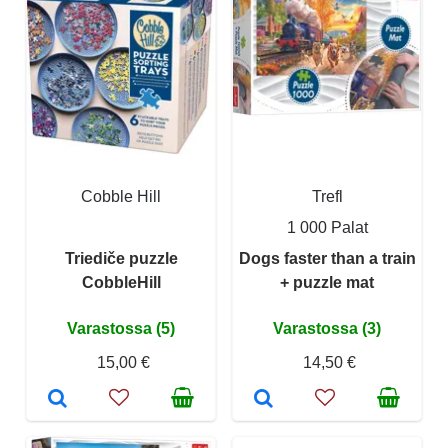
Cobble Hill
Trefl
1 000 Palat
Triediče puzzle
Dogs faster than a train
CobbleHill
+ puzzle mat
Varastossa (5)
Varastossa (3)
15,00 €
14,50 €