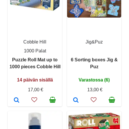
Cobble Hill
Jig&Puz
1000 Palat
Puzzle Roll Mat up to
6 Sorting boxes Jig &
1000 pieces Cobble Hill
Puz
14 päivän sisällä
Varastossa (6)
17,00 €
13,00 €