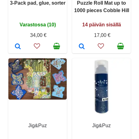
3-Pack pad, glue, sorter
Puzzle Roll Mat up to
1000 pieces Cobble Hill
Varastossa (10)
14 päivän sisällä
34,00 €
17,00 €
Jig&Puz
Jig&Puz