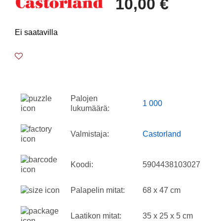
10,00 €
Ei saatavilla
Palojen
1 000
lukumäärä:
Valmistaja:
Castorland
Koodi:
5904438103027
Palapelin mitat:
68 x 47 cm
Laatikon mitat:
35 x 25 x 5 cm