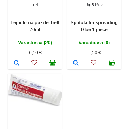
Trefl
Jig&Puz
Lepidlo na puzzle Trefl
Spatula for spreading
70ml
Glue 1 piece
Varastossa (20)
Varastossa (8)
6,50 €
1,50 €