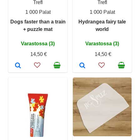
Trefl
Trefl
1 000 Palat
1 000 Palat
Dogs faster than a train
Hydrangea fairy tale
+ puzzle mat
world
Varastossa (3)
Varastossa (3)
14,50 €
14,50 €