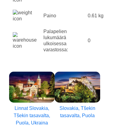
Paino
0.61 kg
Palapelien
lukumäärä
0
ulkoisessa
varastossa:
Linnat Slovakia,
Slovakia, Tšekin
Tšekin tasavalta,
tasavalta, Puola
Puola, Ukraina