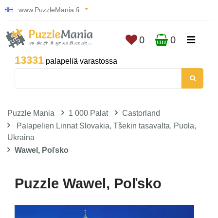
www.PuzzleMania.fi
0
0
13331
palapeliä varastossa
Puzzle Mania
1 000 Palat
Castorland
Palapelien Linnat Slovakia, Tšekin tasavalta, Puola,
Ukraina
Wawel, Poľsko
Puzzle Wawel, Poľsko