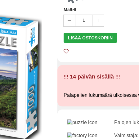
Määrä
1
LISÄÄ OSTOSKORIIN
!!!
14 päivän sisällä
!!!
Palapelien lukumäärä ulkoisessa 
Palojen lu
Valmistaja: