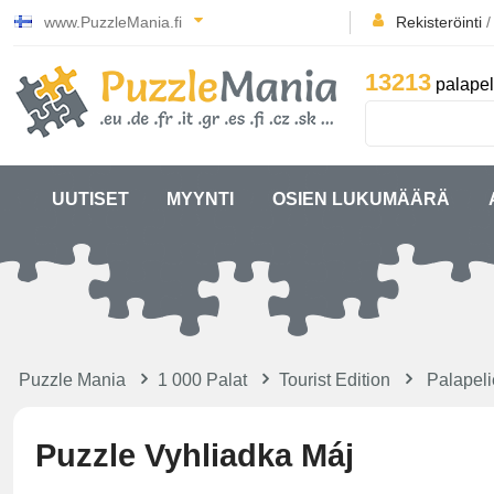
www.PuzzleMania.fi
Rekisteröinti
13213
palapel
UUTISET
MYYNTI
OSIEN LUKUMÄÄRÄ
Puzzle Mania
1 000 Palat
Tourist Edition
Palapeli
Puzzle Vyhliadka Máj