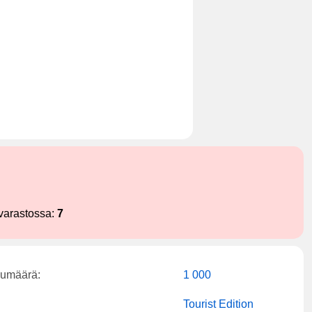
varastossa:
7
kumäärä:
1 000
Tourist Edition