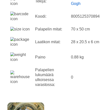
Tekijä:
Gogh
Koodi:
8005125370894
Palapelin mitat:
70 x 50 cm
Laatikon mitat:
28 x 20.5 x 6 cm
Paino
0.88 kg
Palapelien
lukumäärä
0
ulkoisessa
varastossa: