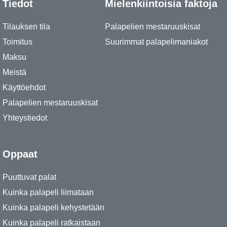
Tiedot
Mielenkiintoisia faktoja
Tilauksen tila
Palapelien mestaruuskisat
Toimitus
Suurimmat palapelimaniakot
Maksu
Meistä
Käyttöehdot
Palapelien mestaruuskisat
Yhteystiedot
Oppaat
Puuttuvat palat
Kuinka palapeli liimataan
Kuinka palapeli kehystetään
Kuinka palapeli ratkaistaan