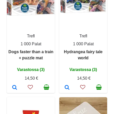
Trefl
Trefl
1 000 Palat
1 000 Palat
Dogs faster than a train
Hydrangea fairy tale
+ puzzle mat
world
Varastossa (3)
Varastossa (3)
14,50 €
14,50 €