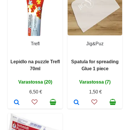
Trefl
Jig&Puz
Lepidlo na puzzle Trefl
Spatula for spreading
70ml
Glue 1 piece
Varastossa (20)
Varastossa (7)
6,50 €
1,50 €