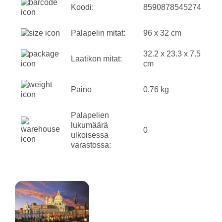
Koodi:
8590878545274
Palapelin mitat:
96 x 32 cm
32.2 x 23.3 x 7.5
Laatikon mitat:
cm
Paino
0.76 kg
Palapelien
lukumäärä
0
ulkoisessa
varastossa: