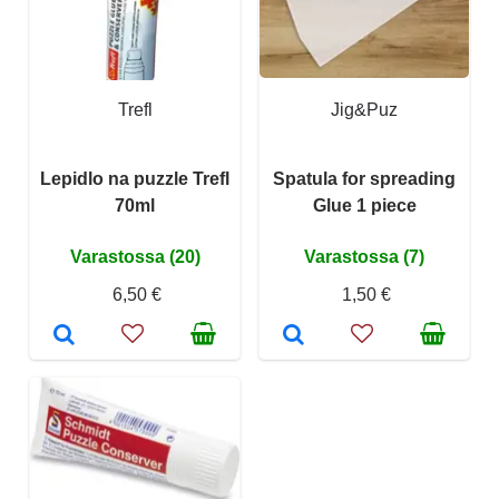
Trefl
Jig&Puz
Lepidlo na puzzle Trefl
Spatula for spreading
70ml
Glue 1 piece
Varastossa (20)
Varastossa (7)
6,50 €
1,50 €