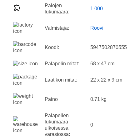
Palojen
1 000
lukumäärä:
Valmistaja:
Roovi
Koodi:
5947502870555
Palapelin mitat:
68 x 47 cm
Laatikon mitat:
22 x 22 x 9 cm
Paino
0.71 kg
Palapelien
lukumäärä
0
ulkoisessa
varastossa: