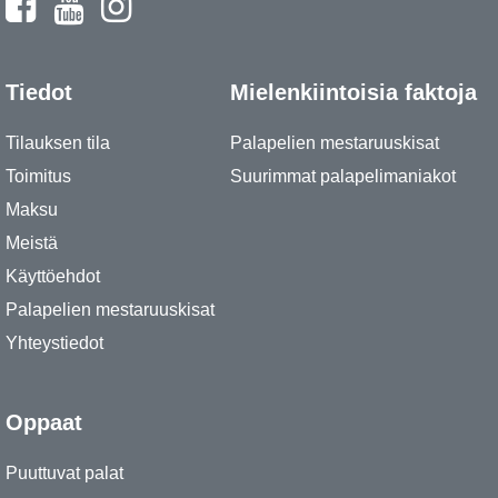
Tiedot
Mielenkiintoisia faktoja
Tilauksen tila
Palapelien mestaruuskisat
Toimitus
Suurimmat palapelimaniakot
Maksu
Meistä
Käyttöehdot
Palapelien mestaruuskisat
Yhteystiedot
Oppaat
Puuttuvat palat