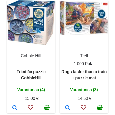
Cobble Hill
Trefl
1 000 Palat
Triediče puzzle
Dogs faster than a train
CobbleHill
+ puzzle mat
Varastossa (4)
Varastossa (3)
15,00 €
14,50 €