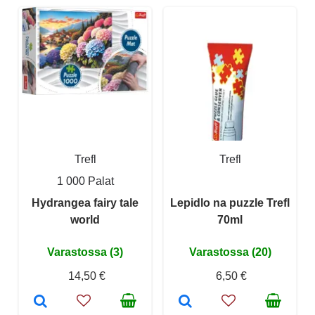
Trefl
Trefl
1 000 Palat
Hydrangea fairy tale
Lepidlo na puzzle Trefl
world
70ml
Varastossa (3)
Varastossa (20)
14,50 €
6,50 €