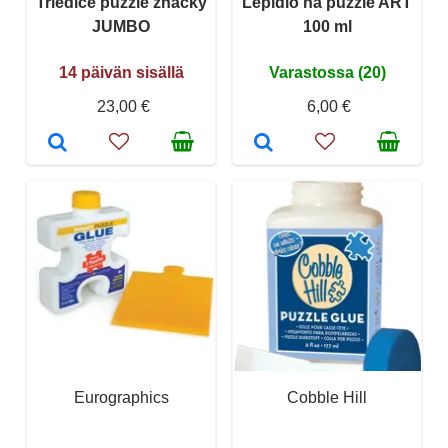
Triediče puzzle značky
Lepidlo na puzzle ART
JUMBO
100 ml
14 päivän sisällä
Varastossa (20)
23,00 €
6,00 €
Eurographics
Cobble Hill