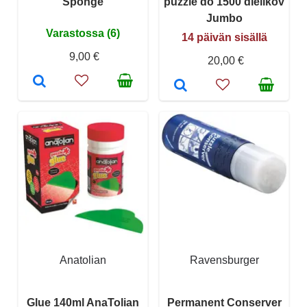
Sponge
puzzle do 1500 dielikov
Jumbo
Varastossa (6)
14 päivän sisällä
9,00 €
20,00 €
Anatolian
Ravensburger
Glue 140ml AnaTolian
Permanent Conserver