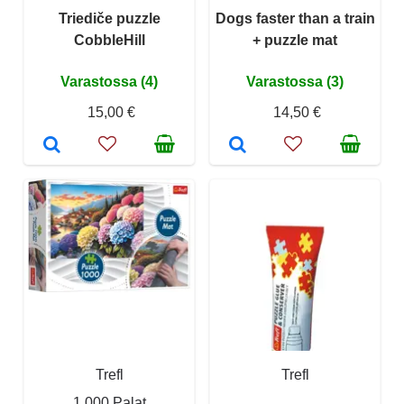
Triediče puzzle
Dogs faster than a train
CobbleHill
+ puzzle mat
Varastossa (4)
Varastossa (3)
15,00 €
14,50 €
Trefl
Trefl
1 000 Palat