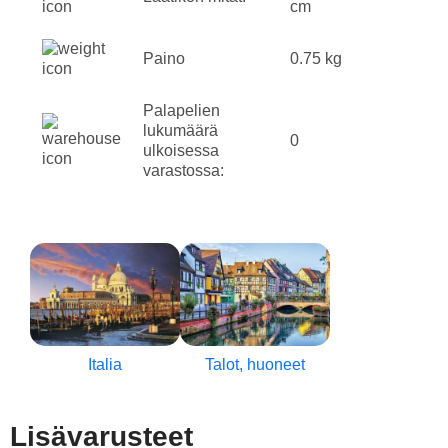
cm
Paino
0.75 kg
Palapelien
lukumäärä
0
ulkoisessa
varastossa:
Italia
Talot, huoneet
Lisävarusteet