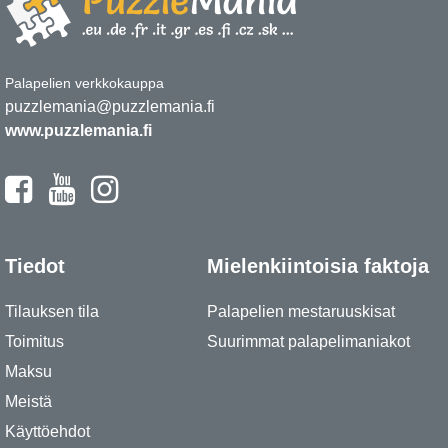
Palapelien verkkokauppa
puzzlemania@puzzlemania.fi
www.puzzlemania.fi
Tiedot
Mielenkiintoisia faktoja
Tilauksen tila
Palapelien mestaruuskisat
Toimitus
Suurimmat palapelimaniakot
Maksu
Meistä
Käyttöehdot