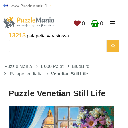
www.PuzzleMania.fi
0
0
13213
palapeliä varastossa
Puzzle Mania
1 000 Palat
BlueBird
Palapelien Italia
Venetian Still Life
Puzzle Venetian Still Life