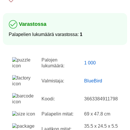
Varastossa
Palapelien lukumäärä varastossa:
1
Palojen
1 000
lukumäärä:
Valmistaja:
BlueBird
Koodi:
3663384911798
Palapelin mitat:
69 x 47.8 cm
35.5 x 24.5 x 5.5
Laatikon mitat: