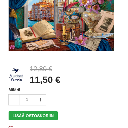
12,80 €
11,50 €
Määrä
1
LISÄÄ OSTOSKORIIN