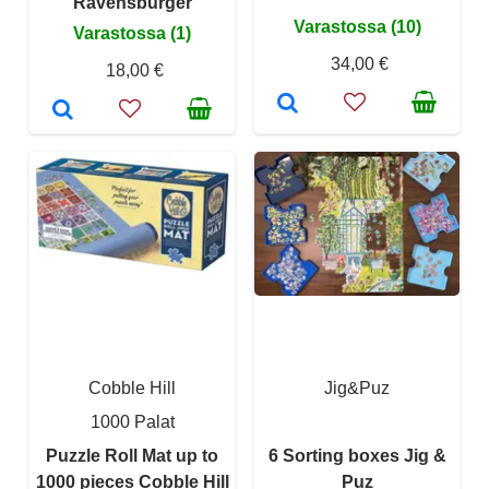
Ravensburger
Varastossa (10)
Varastossa (1)
34,00 €
18,00 €
Cobble Hill
Jig&Puz
1000 Palat
Puzzle Roll Mat up to
6 Sorting boxes Jig &
1000 pieces Cobble Hill
Puz