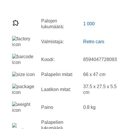
Palojen
1 000
lukumäärä:
Valmistaja:
Retro cars
Koodi:
8594047728093
Palapelin mitat:
66 x 47 cm
37.5 x 27.5 x 5.5
Laatikon mitat:
cm
Paino
0.8 kg
Palapelien
lukumäärä