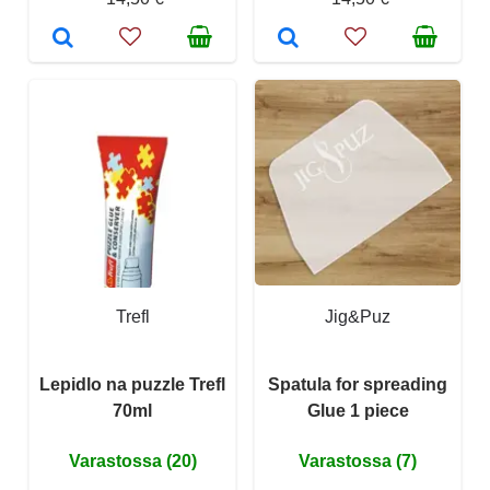
Trefl
Jig&Puz
Lepidlo na puzzle Trefl
Spatula for spreading
70ml
Glue 1 piece
Varastossa (20)
Varastossa (7)