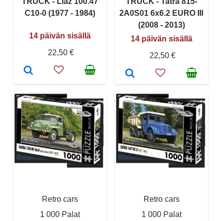
TRUCK - Liaz 100.47
TRUCK - Tatra 815-
C10-0 (1977 - 1984)
2A0S01 6x6.2 EURO III
(2008 - 2013)
14 päivän sisällä
14 päivän sisällä
22,50 €
22,50 €
Retro cars
Retro cars
1 000 Palat
1 000 Palat