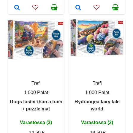
Trefl
Trefl
1 000 Palat
1 000 Palat
Dogs faster than a train
Hydrangea fairy tale
+ puzzle mat
world
Varastossa (3)
Varastossa (3)
14,50 €
14,50 €