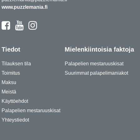
www.puzzlemania.fi
Tiedot
Mielenkiintoisia faktoja
Tilauksen tila
Palapelien mestaruuskisat
Toimitus
Suurimmat palapelimaniakot
Maksu
Meistä
Käyttöehdot
Palapelien mestaruuskisat
Yhteystiedot