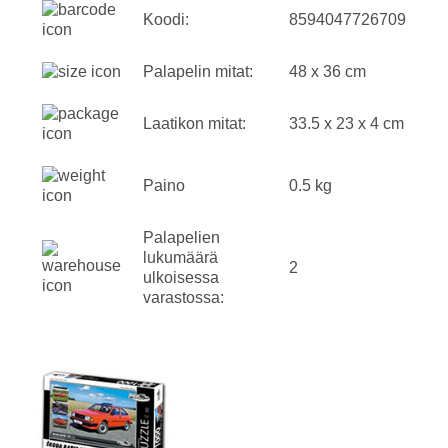
Koodi:
8594047726709
Palapelin mitat:
48 x 36 cm
Laatikon mitat:
33.5 x 23 x 4 cm
Paino
0.5 kg
Palapelien
lukumäärä
2
ulkoisessa
varastossa: