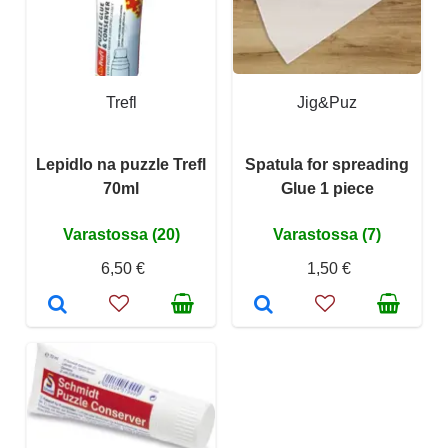
Trefl
Jig&Puz
Lepidlo na puzzle Trefl
Spatula for spreading
70ml
Glue 1 piece
Varastossa (20)
Varastossa (7)
6,50 €
1,50 €