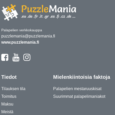
Palapelien verkkokauppa
puzzlemania@puzzlemania.fi
www.puzzlemania.fi
Tiedot
Mielenkiintoisia faktoja
Tilauksen tila
Palapelien mestaruuskisat
Toimitus
Suurimmat palapelimaniakot
Maksu
Meistä