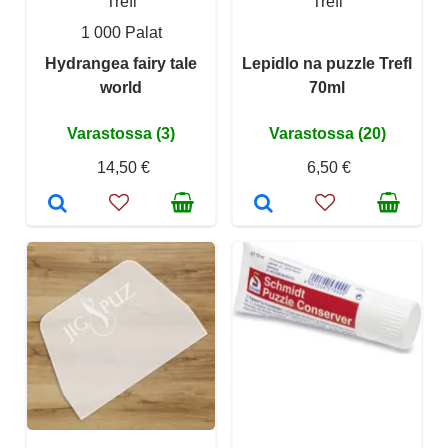
Trefl
Trefl
1 000 Palat
Hydrangea fairy tale
Lepidlo na puzzle Trefl
world
70ml
Varastossa (3)
Varastossa (20)
14,50 €
6,50 €