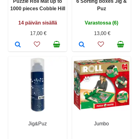
Puzzle Roll Mat up to
6 Sorting boxes Jig &
1000 pieces Cobble Hill
Puz
14 päivän sisällä
Varastossa (6)
17,00 €
13,00 €
Jig&Puz
Jumbo