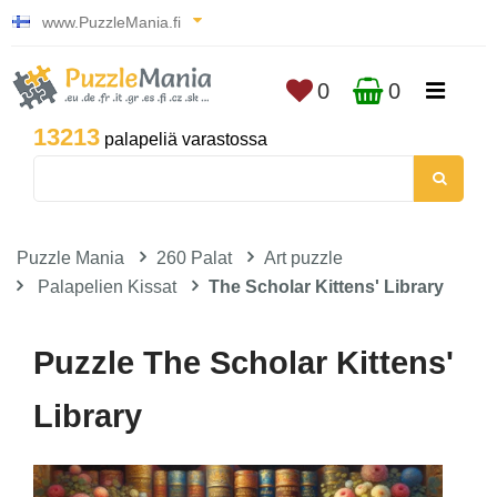
www.PuzzleMania.fi
0
0
13213
palapeliä varastossa
Puzzle Mania
260 Palat
Art puzzle
Palapelien Kissat
The Scholar Kittens' Library
Puzzle The Scholar Kittens'
Library