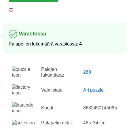
Varastossa
Palapelien lukumäärä varastossa:
4
Palojen
260
lukumäärä:
Valmistaja:
Art puzzle
Koodi:
8682450145085
Palapelin mitat:
48 x 34 cm