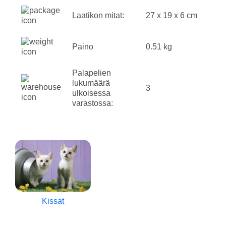
Laatikon mitat:
27 x 19 x 6 cm
Paino
0.51 kg
Palapelien
lukumäärä
3
ulkoisessa
varastossa:
Kissat