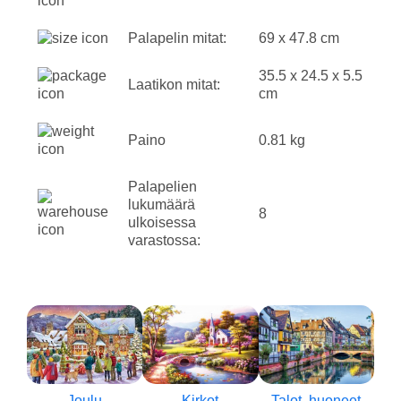
Palapelin mitat:
69 x 47.8 cm
35.5 x 24.5 x 5.5
Laatikon mitat:
cm
Paino
0.81 kg
Palapelien
lukumäärä
8
ulkoisessa
varastossa:
Joulu
Kirkot
Talot, huoneet