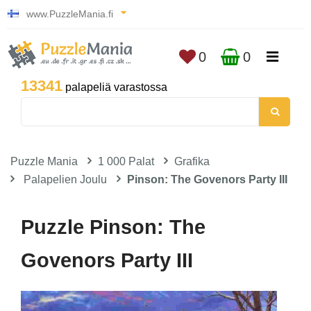
www.PuzzleMania.fi
0
0
13341
palapeliä varastossa
Puzzle Mania
1 000 Palat
Grafika
Palapelien Joulu
Pinson: The Govenors Party III
Puzzle Pinson: The
Govenors Party III