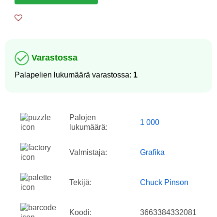
Varastossa
Palapelien lukumäärä varastossa:
1
Palojen
1 000
lukumäärä:
Valmistaja:
Grafika
Tekijä:
Chuck Pinson
Koodi:
3663384332081