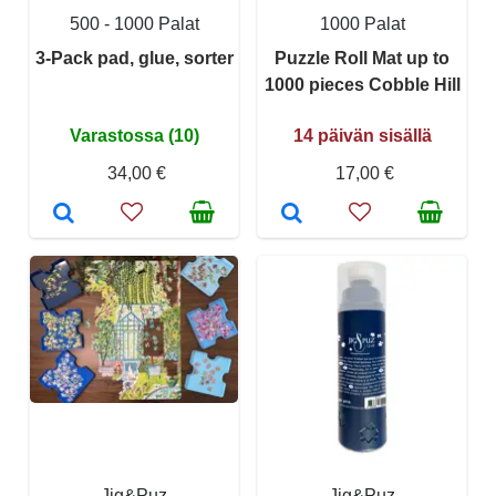
500 - 1000 Palat
1000 Palat
3-Pack pad, glue, sorter
Puzzle Roll Mat up to
1000 pieces Cobble Hill
Varastossa (10)
14 päivän sisällä
34,00 €
17,00 €
Jig&Puz
Jig&Puz