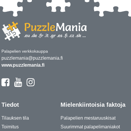
Palapelien verkkokauppa
puzzlemania@puzzlemania.fi
www.puzzlemania.fi
Tiedot
Mielenkiintoisia faktoja
Tilauksen tila
Palapelien mestaruuskisat
Toimitus
Suurimmat palapelimaniakot