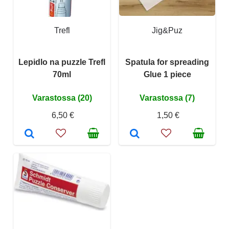
Trefl
Jig&Puz
Lepidlo na puzzle Trefl
Spatula for spreading
70ml
Glue 1 piece
Varastossa (20)
Varastossa (7)
6,50 €
1,50 €