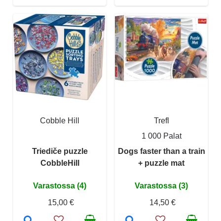
Cobble Hill
Trefl
1 000 Palat
Triediče puzzle
Dogs faster than a train
CobbleHill
+ puzzle mat
Varastossa (4)
Varastossa (3)
15,00 €
14,50 €