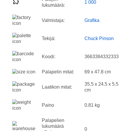
1 000
lukumäärä:
Valmistaja:
Grafika
Tekijä:
Chuck Pinson
Koodi:
3663384332333
Palapelin mitat:
69 x 47.8 cm
35.5 x 24.5 x 5.5
Laatikon mitat:
cm
Paino
0.81 kg
Palapelien
lukumäärä
0