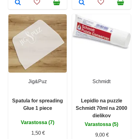
Jig&Puz
Schmidt
Spatula for spreading
Lepidlo na puzzle
Glue 1 piece
Schmidt 70ml na 2000
dielikov
Varastossa (7)
Varastossa (5)
1,50 €
9,00 €