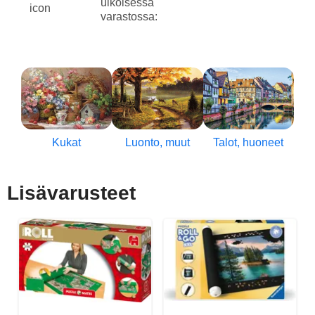
ulkoisessa
varastossa:
Kukat
Luonto, muut
Talot, huoneet
Lisävarusteet