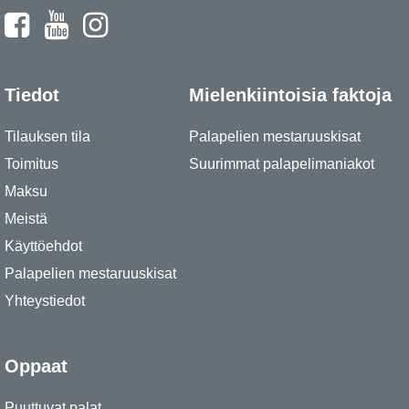
Tiedot
Mielenkiintoisia faktoja
Tilauksen tila
Palapelien mestaruuskisat
Toimitus
Suurimmat palapelimaniakot
Maksu
Meistä
Käyttöehdot
Palapelien mestaruuskisat
Yhteystiedot
Oppaat
Puuttuvat palat