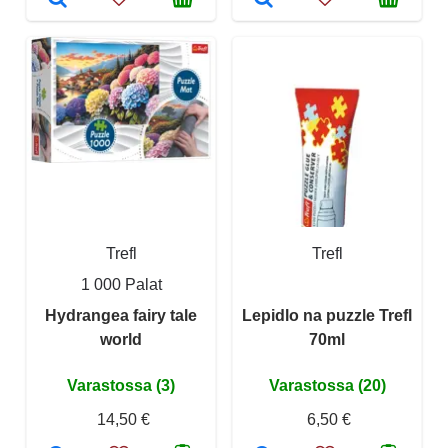
Trefl
Trefl
1 000 Palat
Hydrangea fairy tale
Lepidlo na puzzle Trefl
world
70ml
Varastossa (3)
Varastossa (20)
14,50 €
6,50 €