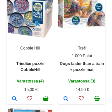
Cobble Hill
Trefl
1 000 Palat
Triediče puzzle
Dogs faster than a train
CobbleHill
+ puzzle mat
Varastossa (4)
Varastossa (3)
15,00 €
14,50 €