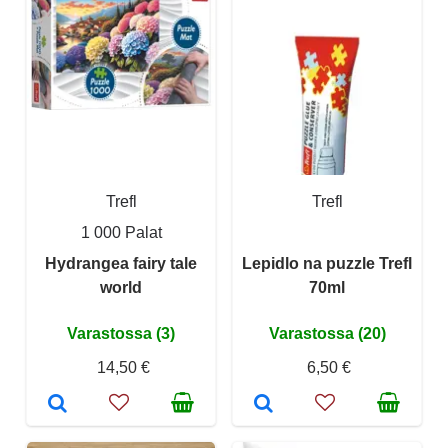
Trefl
Trefl
1 000 Palat
Hydrangea fairy tale
Lepidlo na puzzle Trefl
world
70ml
Varastossa (3)
Varastossa (20)
14,50 €
6,50 €