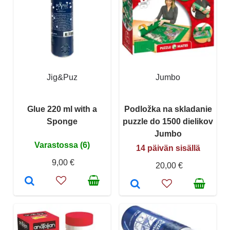
Jig&Puz
Jumbo
Glue 220 ml with a
Podložka na skladanie
Sponge
puzzle do 1500 dielikov
Jumbo
Varastossa (6)
14 päivän sisällä
9,00 €
20,00 €