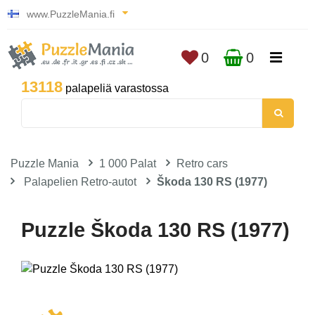
www.PuzzleMania.fi
0
0
13118
palapeliä varastossa
Puzzle Mania
1 000 Palat
Retro cars
Palapelien Retro-autot
Škoda 130 RS (1977)
Puzzle Škoda 130 RS (1977)