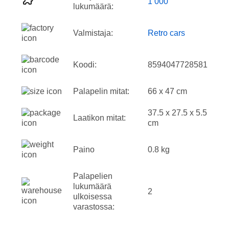
1 000
lukumäärä:
Valmistaja:
Retro cars
Koodi:
8594047728581
Palapelin mitat:
66 x 47 cm
37.5 x 27.5 x 5.5
Laatikon mitat:
cm
Paino
0.8 kg
Palapelien
lukumäärä
2
ulkoisessa
varastossa: