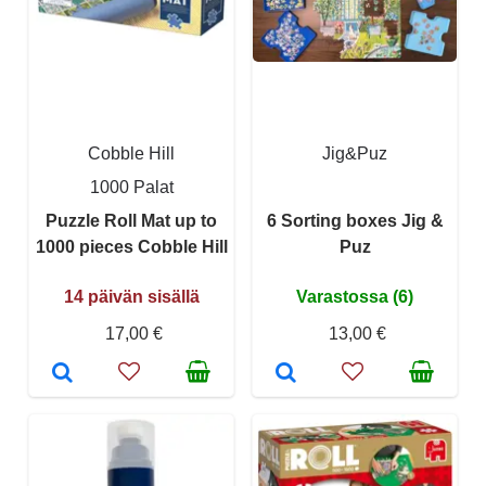
Cobble Hill
Jig&Puz
1000 Palat
Puzzle Roll Mat up to
6 Sorting boxes Jig &
1000 pieces Cobble Hill
Puz
14 päivän sisällä
Varastossa (6)
17,00 €
13,00 €