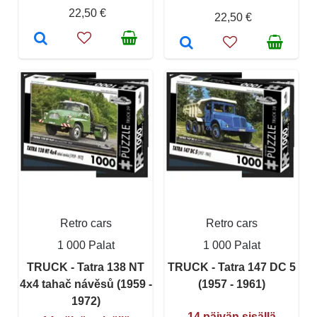
22,50 €
22,50 €
Retro cars
Retro cars
1 000 Palat
1 000 Palat
TRUCK - Tatra 138 NT
TRUCK - Tatra 147 DC 5
4x4 tahač návěsů (1959 -
(1957 - 1961)
1972)
14 päivän sisällä