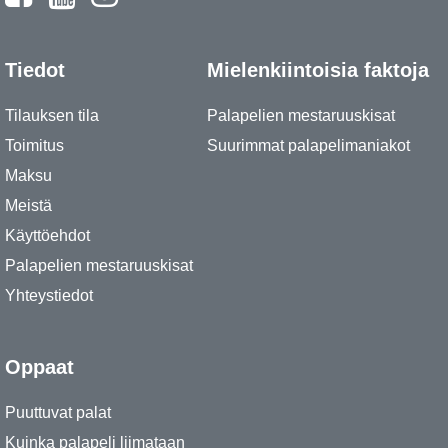
Tiedot
Mielenkiintoisia faktoja
Tilauksen tila
Palapelien mestaruuskisat
Toimitus
Suurimmat palapelimaniakot
Maksu
Meistä
Käyttöehdot
Palapelien mestaruuskisat
Yhteystiedot
Oppaat
Puuttuvat palat
Kuinka palapeli liimataan