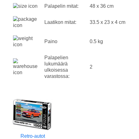
Palapelin mitat:
48 x 36 cm
Laatikon mitat:
33.5 x 23 x 4 cm
Paino
0.5 kg
Palapelien
lukumäärä
2
ulkoisessa
varastossa:
Retro-autot