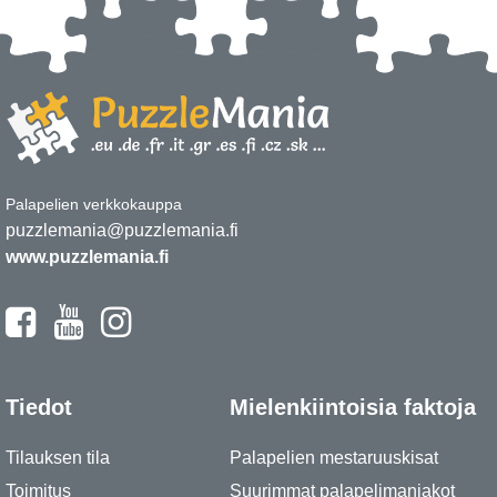
Palapelien verkkokauppa
puzzlemania@puzzlemania.fi
www.puzzlemania.fi
Tiedot
Mielenkiintoisia faktoja
Tilauksen tila
Palapelien mestaruuskisat
Toimitus
Suurimmat palapelimaniakot