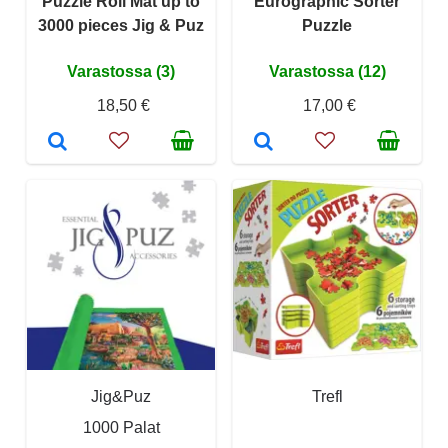
Puzzle Roll Mat up to
Eurographic Sorter
3000 pieces Jig & Puz
Puzzle
Varastossa (3)
Varastossa (12)
18,50 €
17,00 €
Jig&Puz
Trefl
1000 Palat