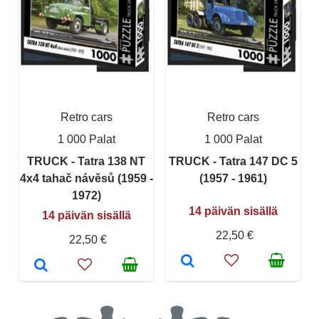
Retro cars
Retro cars
1 000 Palat
1 000 Palat
TRUCK - Tatra 138 NT
TRUCK - Tatra 147 DC 5
4x4 tahač návěsů (1959 -
(1957 - 1961)
1972)
14 päivän sisällä
14 päivän sisällä
22,50 €
22,50 €