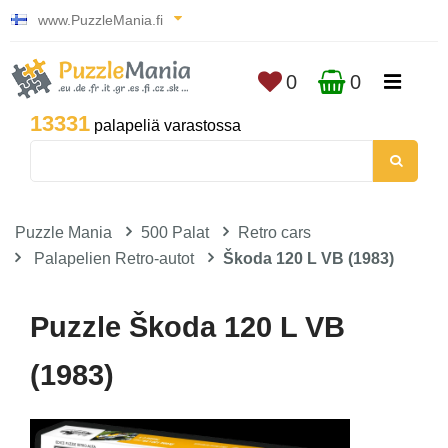
www.PuzzleMania.fi
0
0
13331
palapeliä varastossa
Puzzle Mania
500 Palat
Retro cars
Palapelien Retro-autot
Škoda 120 L VB (1983)
Puzzle Škoda 120 L VB
(1983)