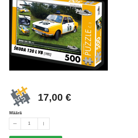
17,00 €
Määrä
1