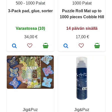
500 - 1000 Palat
1000 Palat
3-Pack pad, glue, sorter
Puzzle Roll Mat up to
1000 pieces Cobble Hill
Varastossa (10)
14 päivän sisällä
34,00 €
17,00 €
Jig&Puz
Jig&Puz