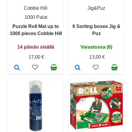
Cobble Hill
Jig&Puz
1000 Palat
Puzzle Roll Mat up to
6 Sorting boxes Jig &
1000 pieces Cobble Hill
Puz
14 päivän sisällä
Varastossa (6)
17,00 €
13,00 €