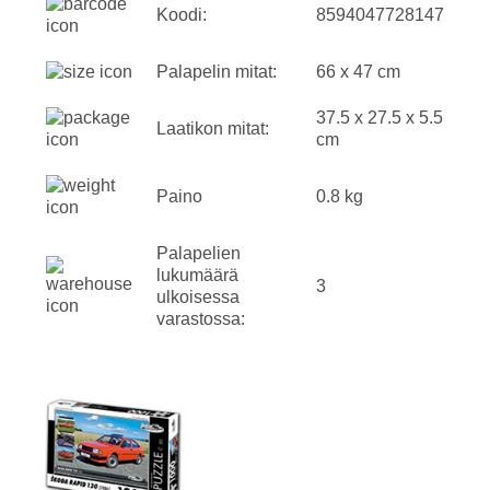
Koodi:
8594047728147
Palapelin mitat:
66 x 47 cm
37.5 x 27.5 x 5.5
Laatikon mitat:
cm
Paino
0.8 kg
Palapelien
lukumäärä
3
ulkoisessa
varastossa: