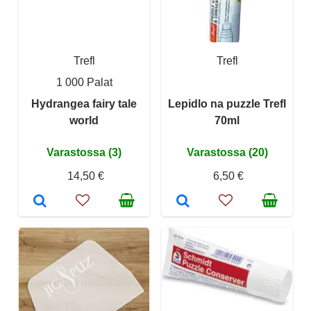
Trefl
Trefl
1 000 Palat
Hydrangea fairy tale
Lepidlo na puzzle Trefl
world
70ml
Varastossa (3)
Varastossa (20)
14,50 €
6,50 €