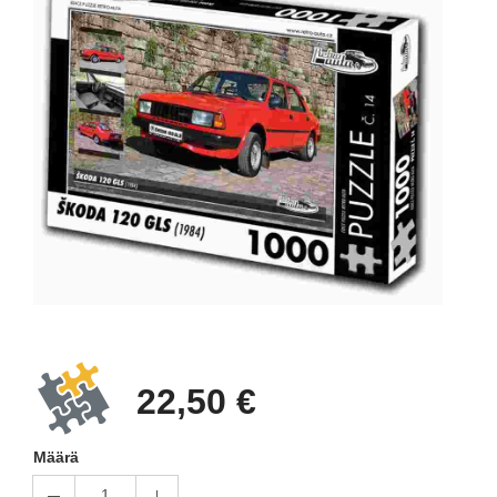
22,50 €
Määrä
1