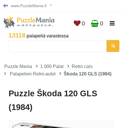
www.PuzzleMania.fi
0
0
13118
palapeliä varastossa
Puzzle Mania
1 000 Palat
Retro cars
Palapelien Retro-autot
Škoda 120 GLS (1984)
Puzzle Škoda 120 GLS
(1984)