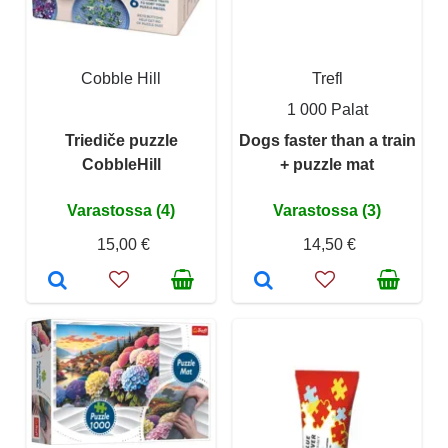
Cobble Hill
Trefl
1 000 Palat
Triediče puzzle
Dogs faster than a train
CobbleHill
+ puzzle mat
Varastossa (4)
Varastossa (3)
15,00 €
14,50 €