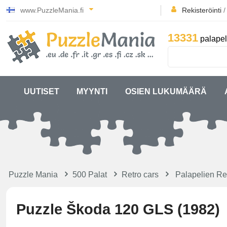
www.PuzzleMania.fi
Rekisteröinti
13331
palapel
UUTISET
MYYNTI
OSIEN LUKUMÄÄRÄ
Puzzle Mania
500 Palat
Retro cars
Palapelien Ret
Puzzle Škoda 120 GLS (1982)