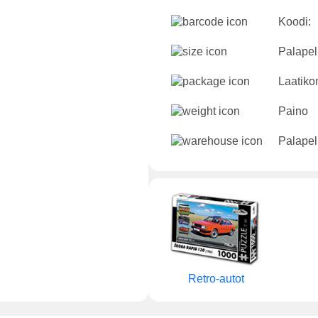
Koodi:
Palapeli
Laatikon
Paino
Palapel
Retro-autot