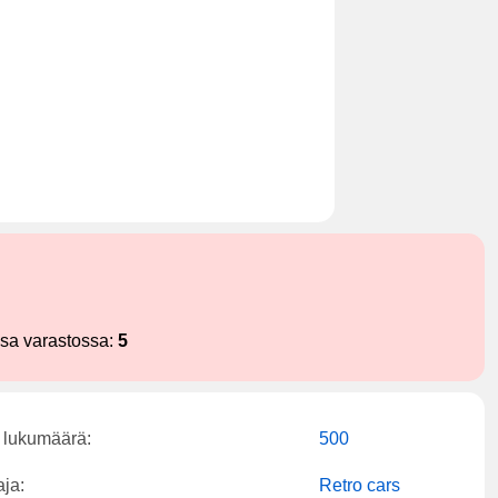
ssa varastossa:
5
 lukumäärä:
500
aja:
Retro cars