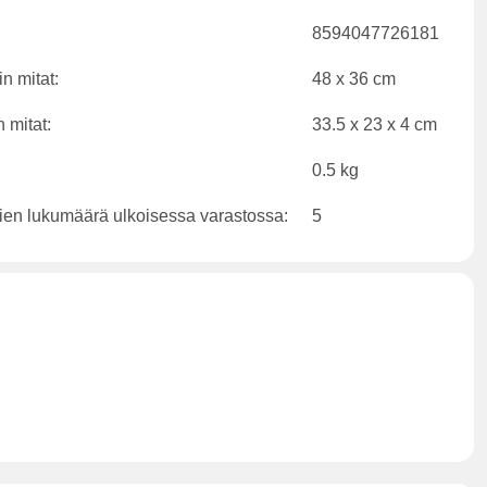
8594047726181
n mitat:
48 x 36 cm
 mitat:
33.5 x 23 x 4 cm
0.5 kg
ien lukumäärä ulkoisessa varastossa:
5