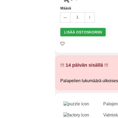
Määrä
1
LISÄÄ OSTOSKORIIN
!!!
14 päivän sisällä
!!!
Palapelien lukumäärä ulkoise
Palojen
Valmist