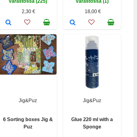
Varastossa (225)
Varastossa (1)
2,30 €
18,00 €
Jig&Puz
Jig&Puz
6 Sorting boxes Jig &
Glue 220 ml with a
Puz
Sponge