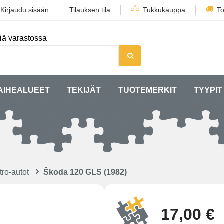
/
Kirjaudu sisään
Tilauksen tila
Tukkukauppa
To
iä varastossa
AIHEALUEET
TEKIJÄT
TUOTEMERKIT
TYYPIT
ro-autot
Škoda 120 GLS (1982)
17,00 €