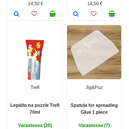
14,50 €
14,50 €
Trefl
Jig&Puz
Lepidlo na puzzle Trefl
Spatula for spreading
70ml
Glue 1 piece
Varastossa (20)
Varastossa (7)