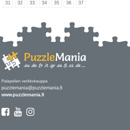
31
32
33
34
35
36
37
Palapelien verkkokauppa
puzzlemania@puzzlemania.fi
www.puzzlemania.fi