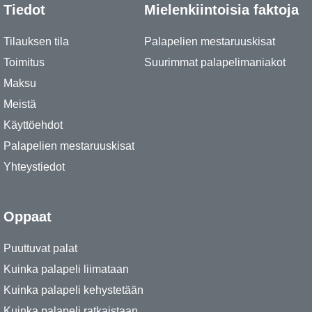
Tiedot
Mielenkiintoisia faktoja
Tilauksen tila
Palapelien mestaruuskisat
Toimitus
Suurimmat palapelimaniakot
Maksu
Meistä
Käyttöehdot
Palapelien mestaruuskisat
Yhteystiedot
Oppaat
Puuttuvat palat
Kuinka palapeli liimataan
Kuinka palapeli kehystetään
Kuinka palapeli ratkaistaan