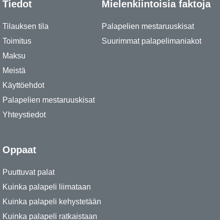
Tiedot
Mielenkiintoisia faktoja
Tilauksen tila
Palapelien mestaruuskisat
Toimitus
Suurimmat palapelimaniakot
Maksu
Meistä
Käyttöehdot
Palapelien mestaruuskisat
Yhteystiedot
Oppaat
Puuttuvat palat
Kuinka palapeli liimataan
Kuinka palapeli kehystetään
Kuinka palapeli ratkaistaan