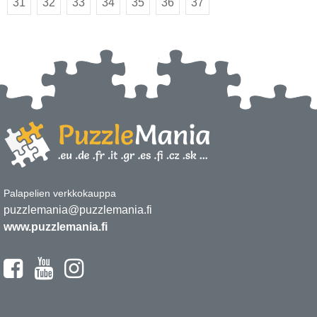
31
32
33
34
35
36
37
Palapelien verkkokauppa
puzzlemania@puzzlemania.fi
www.puzzlemania.fi