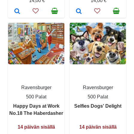
14,00 €
14,00 €
Ravensburger
Ravensburger
500 Palat
500 Palat
Happy Days at Work
Selfies Dogs' Delight
No.18 The Haberdasher
14 päivän sisällä
14 päivän sisällä