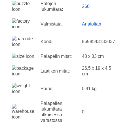
Palojen
260
lukumäärä:
Valmistaja:
Anatolian
Koodi:
8698543133037
Palapelin mitat:
48 x 33 cm
26.5 x 19 x 4.5
Laatikon mitat:
cm
Paino
0.41 kg
Palapelien
lukumäärä
0
ulkoisessa
varastossa: