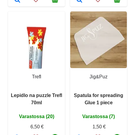
Trefl
Jig&Puz
Lepidlo na puzzle Trefl
Spatula for spreading
70ml
Glue 1 piece
Varastossa (20)
Varastossa (7)
6,50 €
1,50 €