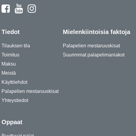
Tiedot
Mielenkiintoisia faktoja
Tilauksen tila
Palapelien mestaruuskisat
Toimitus
Suurimmat palapelimaniakot
Maksu
Meistä
Käyttöehdot
Palapelien mestaruuskisat
Yhteystiedot
Oppaat
Puuttuvat palat