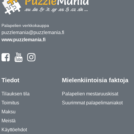
Palapelien verkkokauppa
puzzlemania@puzzlemania.fi
www.puzzlemania.fi
Tiedot
Mielenkiintoisia faktoja
Tilauksen tila
Palapelien mestaruuskisat
Toimitus
Suurimmat palapelimaniakot
Maksu
Meistä
Käyttöehdot