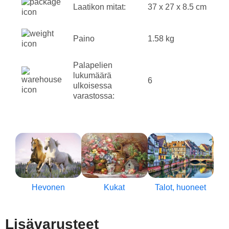
Laatikon mitat:
37 x 27 x 8.5 cm
Paino
1.58 kg
Palapelien
lukumäärä
6
ulkoisessa
varastossa:
Hevonen
Kukat
Talot, huoneet
Lisävarusteet