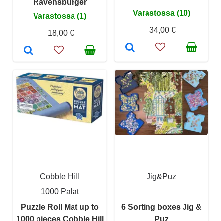
Ravensburger
Varastossa (10)
Varastossa (1)
34,00 €
18,00 €
Cobble Hill
Jig&Puz
1000 Palat
Puzzle Roll Mat up to
6 Sorting boxes Jig &
1000 pieces Cobble Hill
Puz