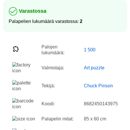
Varastossa
Palapelien lukumäärä varastossa:
2
Palojen
1 500
lukumäärä:
Valmistaja:
Art puzzle
Tekijä:
Chuck Pinson
Koodi:
8682450143975
Palapelin mitat:
85 x 60 cm