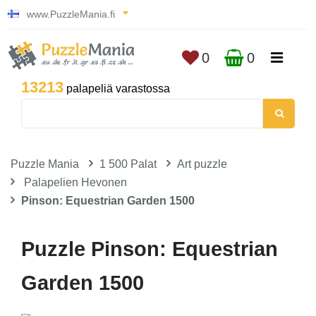
www.PuzzleMania.fi
0
0
13213
palapeliä varastossa
Puzzle Mania
1 500 Palat
Art puzzle
Palapelien Hevonen
Pinson: Equestrian Garden 1500
Puzzle Pinson: Equestrian
Garden 1500