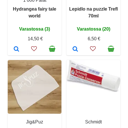
1 000 Palat
Hydrangea fairy tale
Lepidlo na puzzle Trefl
world
70ml
Varastossa (3)
Varastossa (20)
14,50 €
6,50 €
Jig&Puz
Schmidt