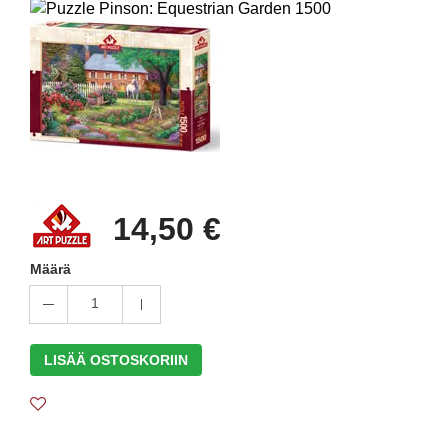
14,50 €
Määrä
1
LISÄÄ OSTOSKORIIN