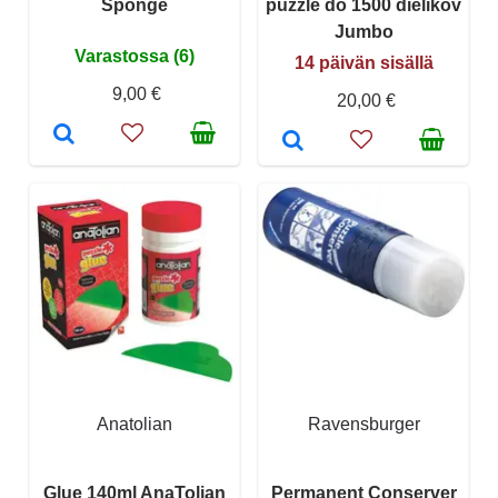
Sponge
puzzle do 1500 dielikov
Jumbo
Varastossa (6)
14 päivän sisällä
9,00 €
20,00 €
Anatolian
Ravensburger
Glue 140ml AnaTolian
Permanent Conserver