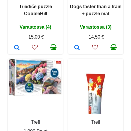
Triediče puzzle
Dogs faster than a train
CobbleHill
+ puzzle mat
Varastossa (4)
Varastossa (3)
15,00 €
14,50 €
Trefl
Trefl