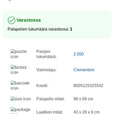
Varastossa
Palapelien lukumäärä varastossa:
1
Palojen
2 000
lukumäärä:
Valmistaja:
Clementoni
Koodi:
8005125325542
Palapelin mitat:
98 x 68 cm
Laatikon mitat:
42 x 28 x 6 cm