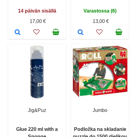
14 päivän sisällä
Varastossa (6)
17,00 €
13,00 €
Jig&Puz
Jumbo
Glue 220 ml with a
Podložka na skladanie
Sponge
puzzle do 1500 dielikov