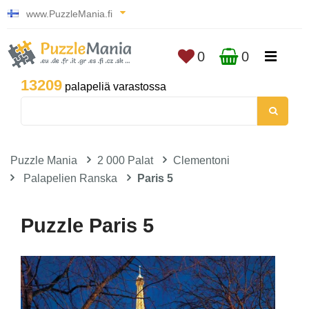
www.PuzzleMania.fi
0
0
13209
palapeliä varastossa
Puzzle Mania
2 000 Palat
Clementoni
Palapelien Ranska
Paris 5
Puzzle Paris 5