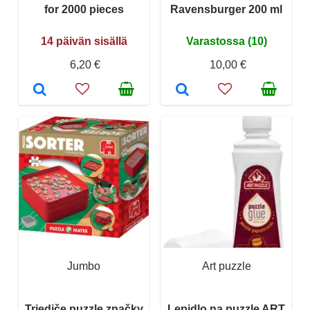
for 2000 pieces
Ravensburger 200 ml
14 päivän sisällä
Varastossa (10)
6,20 €
10,00 €
Jumbo
Art puzzle
Triediče puzzle značky
Lepidlo na puzzle ART