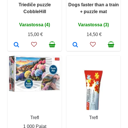
Triediče puzzle
Dogs faster than a train
CobbleHill
+ puzzle mat
Varastossa (4)
Varastossa (3)
15,00 €
14,50 €
Trefl
Trefl
1 000 Palat