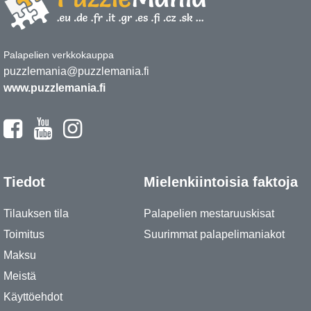
Palapelien verkkokauppa
puzzlemania@puzzlemania.fi
www.puzzlemania.fi
Tiedot
Mielenkiintoisia faktoja
Tilauksen tila
Palapelien mestaruuskisat
Toimitus
Suurimmat palapelimaniakot
Maksu
Meistä
Käyttöehdot