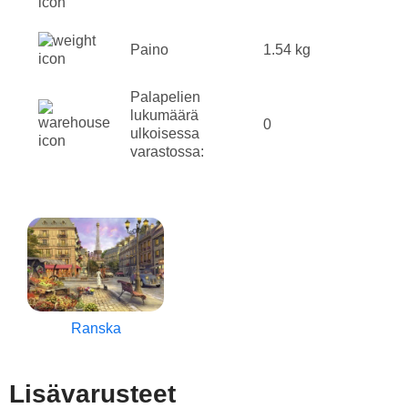
Paino
1.54 kg
Palapelien
lukumäärä
0
ulkoisessa
varastossa:
Ranska
Lisävarusteet