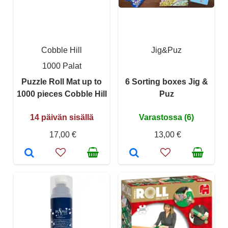
Cobble Hill
Jig&Puz
1000 Palat
Puzzle Roll Mat up to
6 Sorting boxes Jig &
1000 pieces Cobble Hill
Puz
14 päivän sisällä
Varastossa (6)
17,00 €
13,00 €