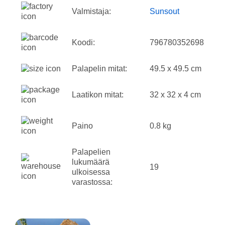
Valmistaja:
Sunsout
Koodi:
796780352698
Palapelin mitat:
49.5 x 49.5 cm
Laatikon mitat:
32 x 32 x 4 cm
Paino
0.8 kg
Palapelien
lukumäärä
19
ulkoisessa
varastossa: