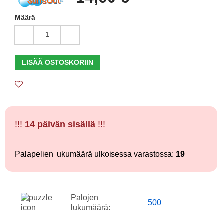
Määrä
1
LISÄÄ OSTOSKORIIN
!!!
14 päivän sisällä
!!!
Palapelien lukumäärä ulkoisessa varastossa:
19
Palojen
500
lukumäärä: