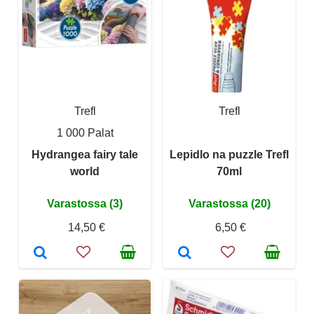
Trefl
Trefl
1 000 Palat
Hydrangea fairy tale
Lepidlo na puzzle Trefl
world
70ml
Varastossa (3)
Varastossa (20)
14,50 €
6,50 €