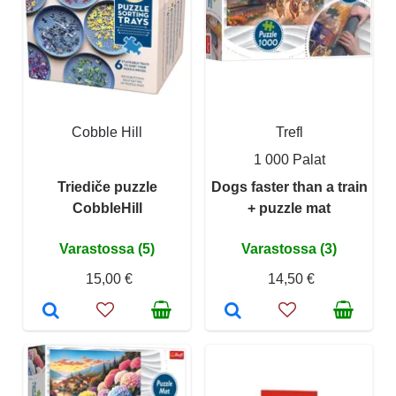
Cobble Hill
Trefl
1 000 Palat
Triediče puzzle
Dogs faster than a train
CobbleHill
+ puzzle mat
Varastossa (5)
Varastossa (3)
15,00 €
14,50 €