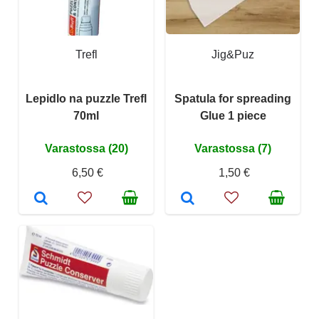
Trefl
Jig&Puz
Lepidlo na puzzle Trefl
Spatula for spreading
70ml
Glue 1 piece
Varastossa (20)
Varastossa (7)
6,50 €
1,50 €