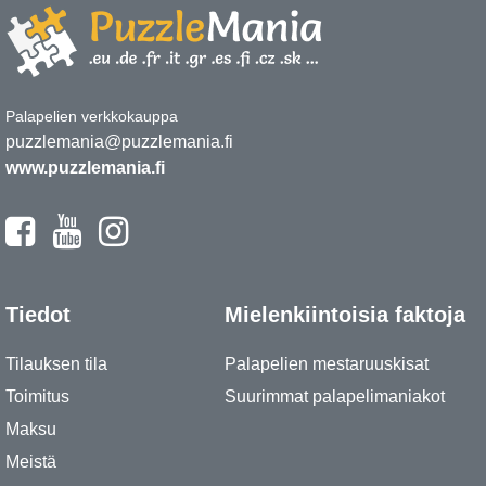
Palapelien verkkokauppa
puzzlemania@puzzlemania.fi
www.puzzlemania.fi
Tiedot
Mielenkiintoisia faktoja
Tilauksen tila
Palapelien mestaruuskisat
Toimitus
Suurimmat palapelimaniakot
Maksu
Meistä