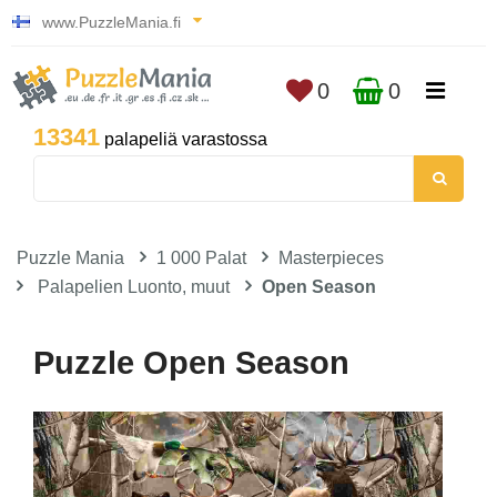
www.PuzzleMania.fi
0
0
13341
palapeliä varastossa
Puzzle Mania
1 000 Palat
Masterpieces
Palapelien Luonto, muut
Open Season
Puzzle Open Season