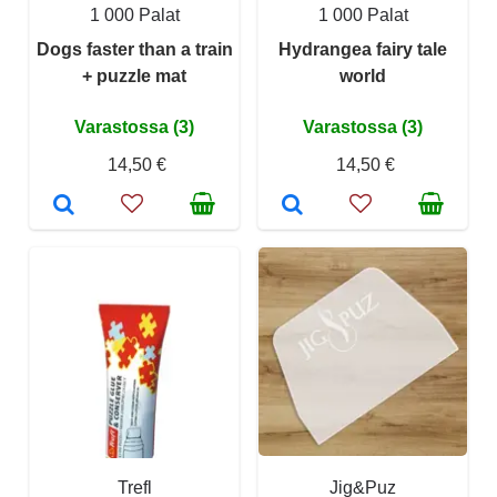
1 000 Palat
1 000 Palat
Dogs faster than a train
Hydrangea fairy tale
+ puzzle mat
world
Varastossa (3)
Varastossa (3)
14,50 €
14,50 €
Trefl
Jig&Puz