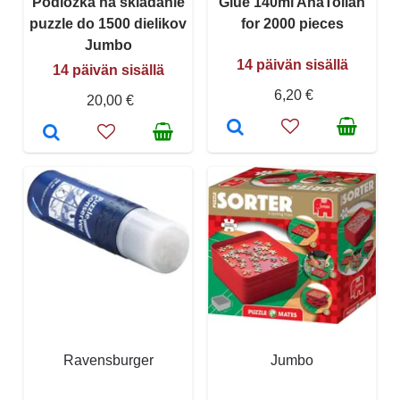
Podložka na skladanie
Glue 140ml AnaTolian
puzzle do 1500 dielikov
for 2000 pieces
Jumbo
14 päivän sisällä
14 päivän sisällä
6,20 €
20,00 €
Ravensburger
Jumbo