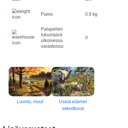
Paino
0.9 kg
Palapelien
lukumäärä
0
ulkoisessa
varastossa:
Luonto, muut
Useat eläimet
sekoittuvat