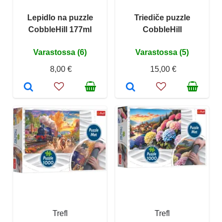
Lepidlo na puzzle
Triediče puzzle
CobbleHill 177ml
CobbleHill
Varastossa (6)
Varastossa (5)
8,00 €
15,00 €
Trefl
Trefl