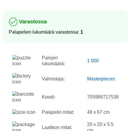
Varastossa
Palapelien lukumäärä varastossa:
1
Palojen
1 000
lukumäärä:
Valmistaja:
Masterpieces
Koodi:
705988717536
Palapelin mitat:
48 x 67 cm
20 x 20 x 5.5
Laatikon mitat:
cm