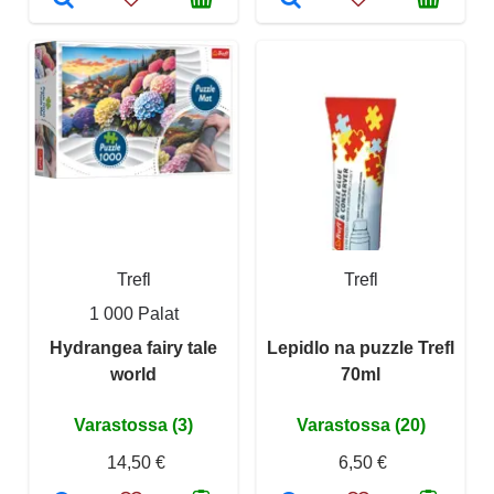
Trefl
Trefl
1 000 Palat
Hydrangea fairy tale
Lepidlo na puzzle Trefl
world
70ml
Varastossa (3)
Varastossa (20)
14,50 €
6,50 €