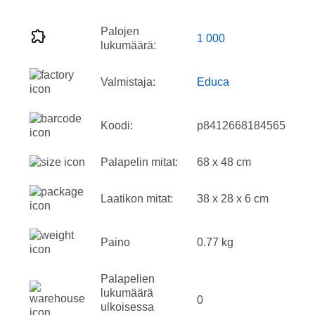
Palojen
1 000
lukumäärä:
Valmistaja:
Educa
Koodi:
p8412668184565
Palapelin mitat:
68 x 48 cm
Laatikon mitat:
38 x 28 x 6 cm
Paino
0.77 kg
Palapelien
lukumäärä
0
ulkoisessa