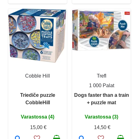
Cobble Hill
Trefl
1 000 Palat
Triediče puzzle
Dogs faster than a train
CobbleHill
+ puzzle mat
Varastossa (4)
Varastossa (3)
15,00 €
14,50 €