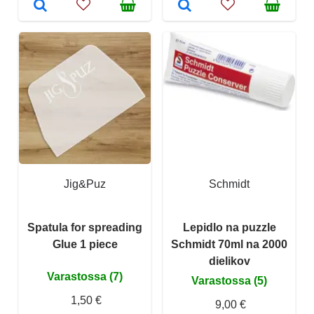
Jig&Puz
Schmidt
Spatula for spreading
Lepidlo na puzzle
Glue 1 piece
Schmidt 70ml na 2000
dielikov
Varastossa (7)
Varastossa (5)
1,50 €
9,00 €