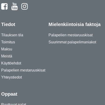
Tiedot
Mielenkiintoisia faktoja
Tilauksen tila
Palapelien mestaruuskisat
Toimitus
Suurimmat palapelimaniakot
Maksu
Meistä
Käyttöehdot
Palapelien mestaruuskisat
Yhteystiedot
Oppaat
Puuttuvat palat