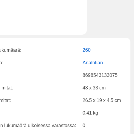
lukumäärä:
260
a:
Anatolian
8698543133075
 mitat:
48 x 33 cm
mitat:
26.5 x 19 x 4.5 cm
0.41 kg
en lukumäärä ulkoisessa varastossa:
0