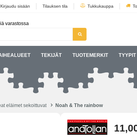
/
Kirjaudu sisään
Tilauksen tila
Tukkukauppa
To
iä varastossa
AIHEALUEET
TEKIJÄT
TUOTEMERKIT
TYYPIT
at eläimet sekoittuvat
Noah & The rainbow
11,0