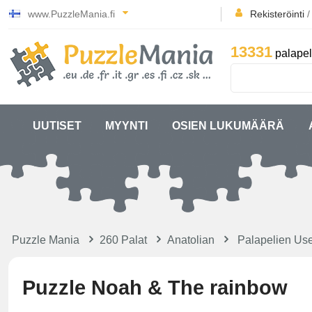
www.PuzzleMania.fi
Rekisteröinti
13331
palapel
UUTISET
MYYNTI
OSIEN LUKUMÄÄRÄ
Puzzle Mania
260 Palat
Anatolian
Palapelien Use
Puzzle Noah & The rainbow