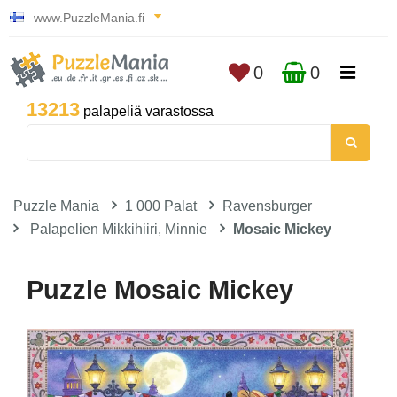
www.PuzzleMania.fi
0
0
13213
palapeliä varastossa
Puzzle Mania
1 000 Palat
Ravensburger
Palapelien Mikkihiiri, Minnie
Mosaic Mickey
Puzzle Mosaic Mickey