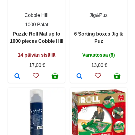
Cobble Hill
Jig&Puz
1000 Palat
Puzzle Roll Mat up to
6 Sorting boxes Jig &
1000 pieces Cobble Hill
Puz
14 päivän sisällä
Varastossa (6)
17,00 €
13,00 €