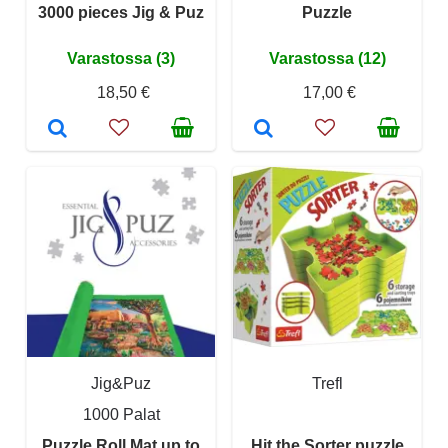
3000 pieces Jig & Puz
Puzzle
Varastossa (3)
Varastossa (12)
18,50 €
17,00 €
Jig&Puz
Trefl
1000 Palat
Puzzle Roll Mat up to
Hit the Sorter puzzle