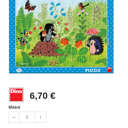
6,70 €
Määrä
1