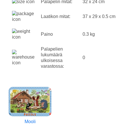
Palapelin mitat:
32 x 24 cm
Laatikon mitat:
37 x 29 x 0.5 cm
Paino
0.3 kg
Palapelien
lukumäärä
0
ulkoisessa
varastossa:
Mooli