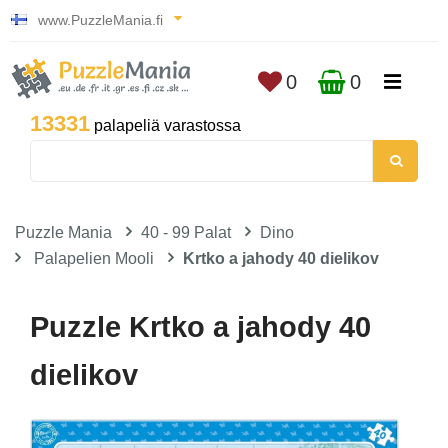
www.PuzzleMania.fi
0
0
13331
palapeliä varastossa
Puzzle Mania
40 - 99 Palat
Dino
Palapelien Mooli
Krtko a jahody 40 dielikov
Puzzle Krtko a jahody 40
dielikov