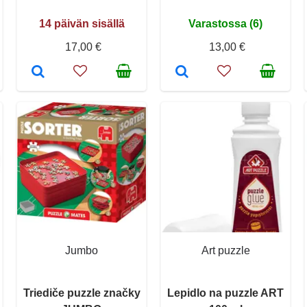
14 päivän sisällä
Varastossa (6)
17,00 €
13,00 €
Jumbo
Art puzzle
Triediče puzzle značky
Lepidlo na puzzle ART