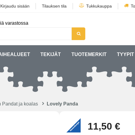
/
Kirjaudu sisään
Tilauksen tila
Tukkukauppa
To
iä varastossa
AIHEALUEET
TEKIJÄT
TUOTEMERKIT
TYYPIT
n Pandat ja koalas
Lovely Panda
11,50 €