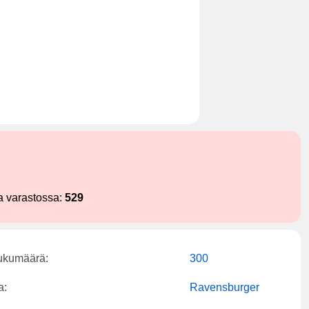
a varastossa:
529
lukumäärä:
300
a:
Ravensburger