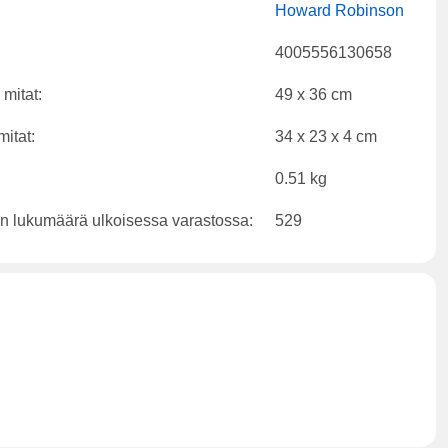
Howard Robinson
4005556130658
 mitat:
49 x 36 cm
mitat:
34 x 23 x 4 cm
0.51 kg
n lukumäärä ulkoisessa varastossa:
529