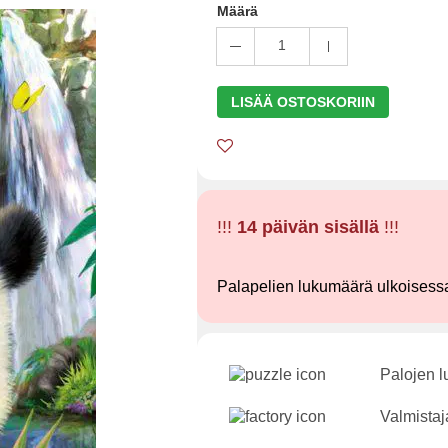
Määrä
1
LISÄÄ OSTOSKORIIN
!!!
14 päivän sisällä
!!!
Palapelien lukumäärä ulkoisess
Palojen 
Valmistaj