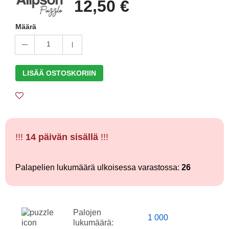
12,50 €
Määrä
1
LISÄÄ OSTOSKORIIN
!!!
14 päivän sisällä
!!!
Palapelien lukumäärä ulkoisessa varastossa:
26
Palojen
1 000
lukumäärä: