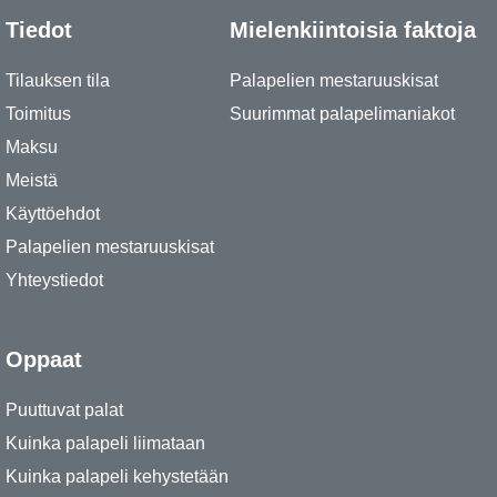
Tiedot
Mielenkiintoisia faktoja
Tilauksen tila
Palapelien mestaruuskisat
Toimitus
Suurimmat palapelimaniakot
Maksu
Meistä
Käyttöehdot
Palapelien mestaruuskisat
Yhteystiedot
Oppaat
Puuttuvat palat
Kuinka palapeli liimataan
Kuinka palapeli kehystetään