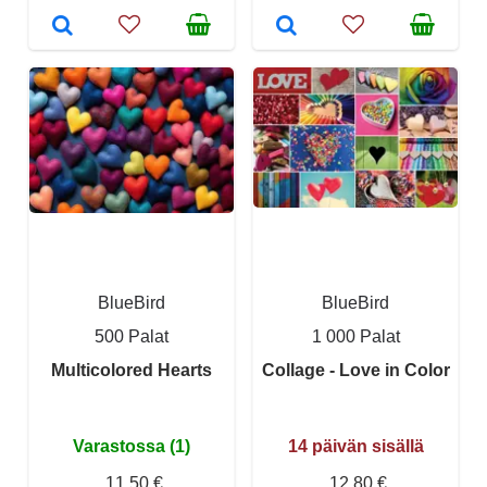
BlueBird
BlueBird
500 Palat
1 000 Palat
Multicolored Hearts
Collage - Love in Color
Varastossa (1)
14 päivän sisällä
11,50 €
12,80 €