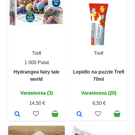
Trefl
Trefl
1 000 Palat
Hydrangea fairy tale
Lepidlo na puzzle Trefl
world
70ml
Varastossa (3)
Varastossa (20)
14,50 €
6,50 €