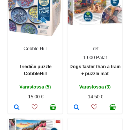
Cobble Hill
Trefl
1 000 Palat
Triediče puzzle
Dogs faster than a train
CobbleHill
+ puzzle mat
Varastossa (5)
Varastossa (3)
15,00 €
14,50 €