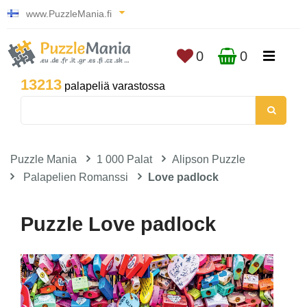
www.PuzzleMania.fi
0
0
13213
palapeliä varastossa
Puzzle Mania
1 000 Palat
Alipson Puzzle
Palapelien Romanssi
Love padlock
Puzzle Love padlock