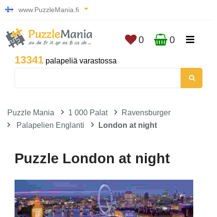
www.PuzzleMania.fi
0
0
13341
palapeliä varastossa
Puzzle Mania
1 000 Palat
Ravensburger
Palapelien Englanti
London at night
Puzzle London at night