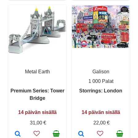
Metal Earth
Galison
1 000 Palat
Premium Series: Tower
Storrings: London
Bridge
14 päivän sisällä
14 päivän sisällä
31,00 €
22,00 €