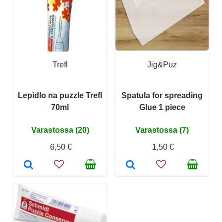
Trefl
Jig&Puz
Lepidlo na puzzle Trefl
Spatula for spreading
70ml
Glue 1 piece
Varastossa (20)
Varastossa (7)
6,50 €
1,50 €