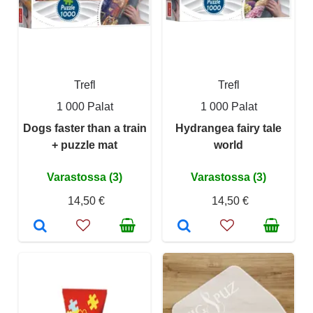
Trefl
Trefl
1 000 Palat
1 000 Palat
Dogs faster than a train
Hydrangea fairy tale
+ puzzle mat
world
Varastossa (3)
Varastossa (3)
14,50 €
14,50 €