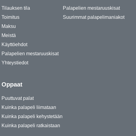
Tilauksen tila
Palapelien mestaruuskisat
Toimitus
Suurimmat palapelimaniakot
Maksu
Meistä
Käyttöehdot
Palapelien mestaruuskisat
Yhteystiedot
Oppaat
Puuttuvat palat
Kuinka palapeli liimataan
Kuinka palapeli kehystetään
Kuinka palapeli ratkaistaan