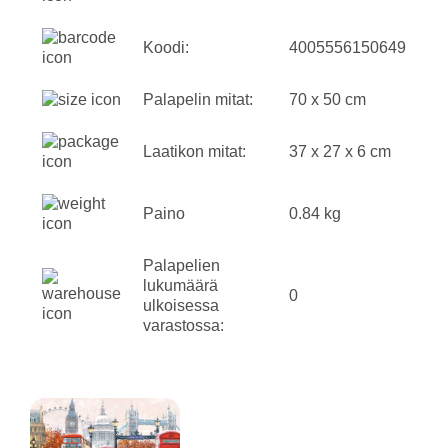
Koodi:
4005556150649
Palapelin mitat:
70 x 50 cm
Laatikon mitat:
37 x 27 x 6 cm
Paino
0.84 kg
Palapelien
lukumäärä
0
ulkoisessa
varastossa: